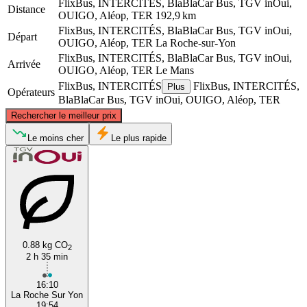
FlixBus, INTERCITÉS, BlaBlaCar Bus, TGV inOui,
Distance
OUIGO, Aléop, TER
192,9 km
FlixBus, INTERCITÉS, BlaBlaCar Bus, TGV inOui,
Départ
OUIGO, Aléop, TER
La Roche-sur-Yon
FlixBus, INTERCITÉS, BlaBlaCar Bus, TGV inOui,
Arrivée
OUIGO, Aléop, TER
Le Mans
FlixBus, INTERCITÉS
FlixBus, INTERCITÉS,
Plus
Opérateurs
BlaBlaCar Bus, TGV inOui, OUIGO, Aléop, TER
©
CARTO
, ©
OpenStreetMap
contributors
Rechercher le meilleur prix
Le Mans
Le moins cher
Le plus rapide
0.88 kg CO
2
2 h 35 min
La Roche-sur-Yon
16:10
La Roche Sur Yon
19:54