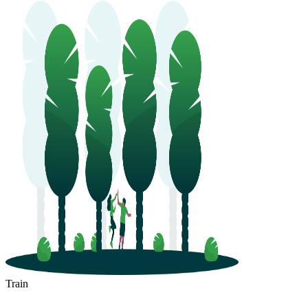
Train