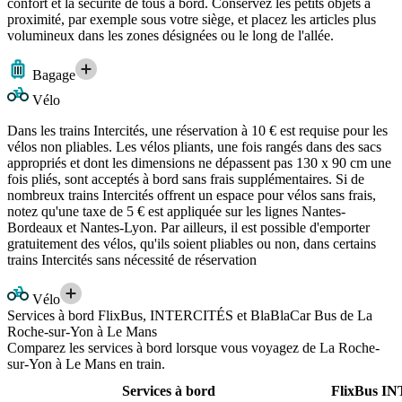
confort et la sécurité de tous à bord. Conservez les petits objets à
proximité, par exemple sous votre siège, et placez les articles plus
volumineux dans les zones désignées ou le long de l'allée.
Bagage
Vélo
Dans les trains Intercités, une réservation à 10 € est requise pour les
vélos non pliables. Les vélos pliants, une fois rangés dans des sacs
appropriés et dont les dimensions ne dépassent pas 130 x 90 cm une
fois pliés, sont acceptés à bord sans frais supplémentaires. Si de
nombreux trains Intercités offrent un espace pour vélos sans frais,
notez qu'une taxe de 5 € est appliquée sur les lignes Nantes-
Bordeaux et Nantes-Lyon. Par ailleurs, il est possible d'emporter
gratuitement des vélos, qu'ils soient pliables ou non, dans certains
trains Intercités sans nécessité de réservation
Vélo
Services à bord FlixBus, INTERCITÉS et BlaBlaCar Bus de La
Roche-sur-Yon à Le Mans
Comparez les services à bord lorsque vous voyagez de La Roche-
sur-Yon à Le Mans en train.
Services à bord
FlixBus
IN