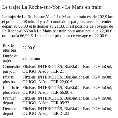
Le trajet La Roche-sur-Yon - Le Mans en train
Le trajet de La Roche-sur-Yon à Le Mans par train est de 192,9 km
et prend 2 h 58 min. Il y a 21 connexions par jour, avec le premier
départ au 05:33 et le dernier au 21:33. Il est possible de voyager de
La Roche-sur-Yon à Le Mans par train pour aussi peu que 22,00 €
ou jusqu'à 66,90 €. Le meilleur prix pour ce voyage est 22,00 €.
Prix ​​le
22,00 €
plus bas
Durée du
2 h 58 min
trajet
Connexion
FlixBus, INTERCITÉS, BlaBlaCar Bus, TGV inOui,
par jour
OUIGO, Aléop, TER
21
Prix ​​le
FlixBus, INTERCITÉS, BlaBlaCar Bus, TGV inOui,
plus bas
OUIGO, Aléop, TER
22,00 €
Le prix le
FlixBus, INTERCITÉS, BlaBlaCar Bus, TGV inOui,
plus élevé
OUIGO, Aléop, TER
66,90 €
Premier
FlixBus, INTERCITÉS, BlaBlaCar Bus, TGV inOui,
départ
OUIGO, Aléop, TER
05:33
Dernier
FlixBus, INTERCITÉS, BlaBlaCar Bus, TGV inOui,
départ
OUIGO, Aléop, TER
21:33