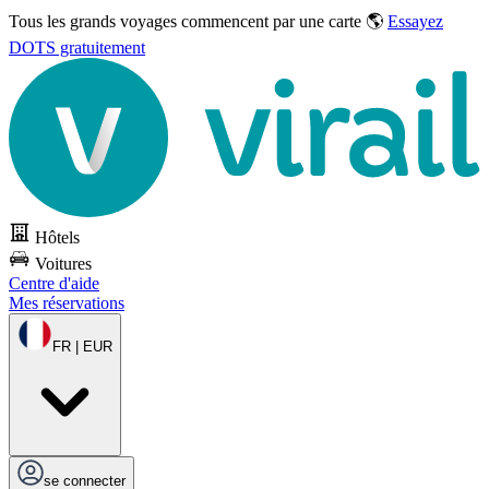
Tous les grands voyages commencent par une carte 🌎
Essayez
DOTS gratuitement
Hôtels
Voitures
Centre d'aide
Mes réservations
FR | EUR
se connecter