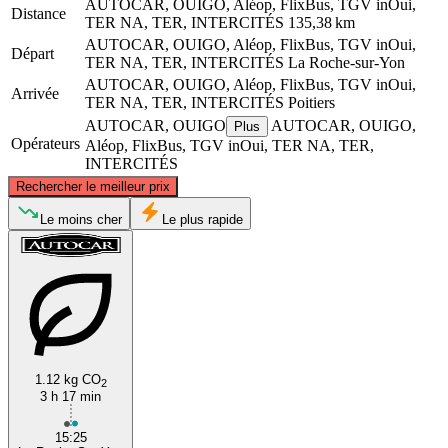
AUTOCAR, OUIGO, Aléop, FlixBus, TGV inOui,
Distance
TER NA, TER, INTERCITÉS
135,38 km
AUTOCAR, OUIGO, Aléop, FlixBus, TGV inOui,
Départ
TER NA, TER, INTERCITÉS
La Roche-sur-Yon
AUTOCAR, OUIGO, Aléop, FlixBus, TGV inOui,
Arrivée
TER NA, TER, INTERCITÉS
Poitiers
AUTOCAR, OUIGO
AUTOCAR, OUIGO,
Plus
Opérateurs
Aléop, FlixBus, TGV inOui, TER NA, TER,
INTERCITÉS
©
CARTO
, ©
OpenStreetMap
contributors
Rechercher le meilleur prix
Le moins cher
Le plus rapide
La Roche-sur-Yon
Poitiers
1.12 kg CO
2
3 h 17 min
15:25