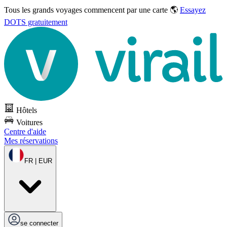
Tous les grands voyages commencent par une carte 🌎
Essayez
DOTS gratuitement
Hôtels
Voitures
Centre d'aide
Mes réservations
FR | EUR
se connecter