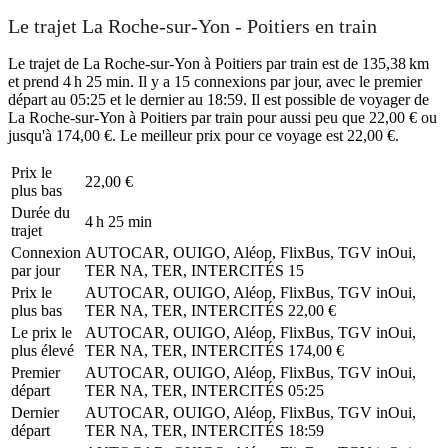
Le trajet La Roche-sur-Yon - Poitiers en train
Le trajet de La Roche-sur-Yon à Poitiers par train est de 135,38 km
et prend 4 h 25 min. Il y a 15 connexions par jour, avec le premier
départ au 05:25 et le dernier au 18:59. Il est possible de voyager de
La Roche-sur-Yon à Poitiers par train pour aussi peu que 22,00 € ou
jusqu'à 174,00 €. Le meilleur prix pour ce voyage est 22,00 €.
Prix ​​le
22,00 €
plus bas
Durée du
4 h 25 min
trajet
Connexion
AUTOCAR, OUIGO, Aléop, FlixBus, TGV inOui,
par jour
TER NA, TER, INTERCITÉS
15
Prix ​​le
AUTOCAR, OUIGO, Aléop, FlixBus, TGV inOui,
plus bas
TER NA, TER, INTERCITÉS
22,00 €
Le prix le
AUTOCAR, OUIGO, Aléop, FlixBus, TGV inOui,
plus élevé
TER NA, TER, INTERCITÉS
174,00 €
Premier
AUTOCAR, OUIGO, Aléop, FlixBus, TGV inOui,
départ
TER NA, TER, INTERCITÉS
05:25
Dernier
AUTOCAR, OUIGO, Aléop, FlixBus, TGV inOui,
départ
TER NA, TER, INTERCITÉS
18:59