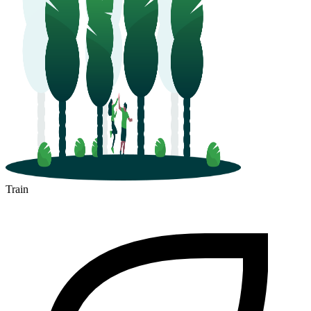
Train