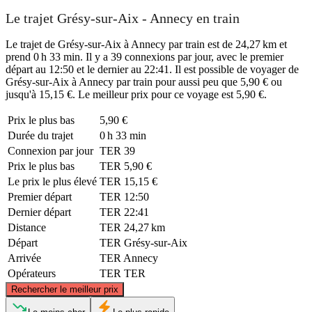
Le trajet Grésy-sur-Aix - Annecy en train
Le trajet de Grésy-sur-Aix à Annecy par train est de 24,27 km et
prend 0 h 33 min. Il y a 39 connexions par jour, avec le premier
départ au 12:50 et le dernier au 22:41. Il est possible de voyager de
Grésy-sur-Aix à Annecy par train pour aussi peu que 5,90 € ou
jusqu'à 15,15 €. Le meilleur prix pour ce voyage est 5,90 €.
Prix ​​le plus bas
5,90 €
Durée du trajet
0 h 33 min
Connexion par jour
TER
39
Prix ​​le plus bas
TER
5,90 €
Le prix le plus élevé
TER
15,15 €
Premier départ
TER
12:50
Dernier départ
TER
22:41
Distance
TER
24,27 km
Départ
TER
Grésy-sur-Aix
Arrivée
TER
Annecy
Opérateurs
TER
TER
©
CARTO
, ©
OpenStreetMap
contributors
Rechercher le meilleur prix
Annecy