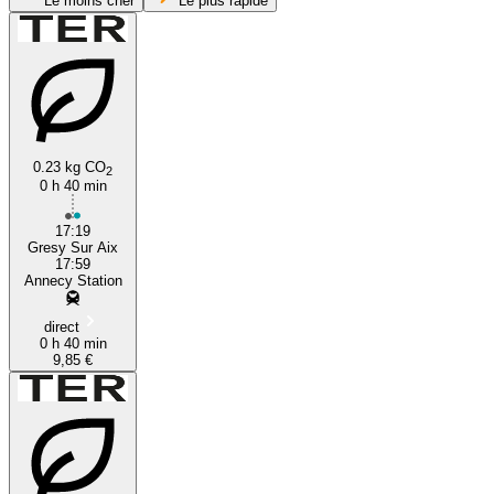
Le moins cher
Le plus rapide
0.23 kg CO
2
0 h 40 min
Grésy-sur-Aix
17:19
Gresy Sur Aix
17:59
Annecy Station
direct
0 h 40 min
9,85 €