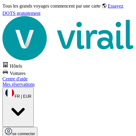
Tous les grands voyages commencent par une carte 🌎
Essayez
DOTS gratuitement
Hôtels
Voitures
Centre d'aide
Mes réservations
FR | EUR
se connecter