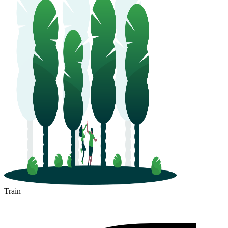
Train