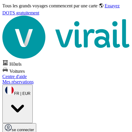
Tous les grands voyages commencent par une carte 🌎
Essayez
DOTS gratuitement
Hôtels
Voitures
Centre d'aide
Mes réservations
FR | EUR
se connecter