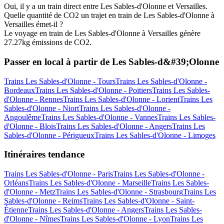
Oui, il y a un train direct entre Les Sables-d'Olonne et Versailles.
Quelle quantité de CO2 un trajet en train de Les Sables-d'Olonne à
Versailles émet-il ?
Le voyage en train de Les Sables-d'Olonne à Versailles génère
27.27kg émissions de CO2.
Passer en local à partir de Les Sables-d&#39;Olonne
Trains Les Sables-d'Olonne - Tours
Trains Les Sables-d'Olonne -
Bordeaux
Trains Les Sables-d'Olonne - Poitiers
Trains Les Sables-
d'Olonne - Rennes
Trains Les Sables-d'Olonne - Lorient
Trains Les
Sables-d'Olonne - Niort
Trains Les Sables-d'Olonne -
Angoulême
Trains Les Sables-d'Olonne - Vannes
Trains Les Sables-
d'Olonne - Blois
Trains Les Sables-d'Olonne - Angers
Trains Les
Sables-d'Olonne - Périgueux
Trains Les Sables-d'Olonne - Limoges
Itinéraires tendance
Trains Les Sables-d'Olonne - Paris
Trains Les Sables-d'Olonne -
Orléans
Trains Les Sables-d'Olonne - Marseille
Trains Les Sables-
d'Olonne - Metz
Trains Les Sables-d'Olonne - Strasbourg
Trains Les
Sables-d'Olonne - Reims
Trains Les Sables-d'Olonne - Saint-
Étienne
Trains Les Sables-d'Olonne - Angers
Trains Les Sables-
d'Olonne - Nîmes
Trains Les Sables-d'Olonne - Lyon
Trains Les