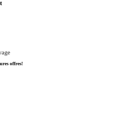
t
oyage
ures offres!