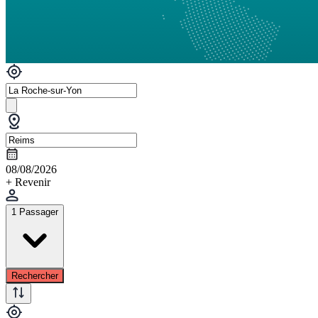
08/08/2026
+ Revenir
1 Passager
Rechercher