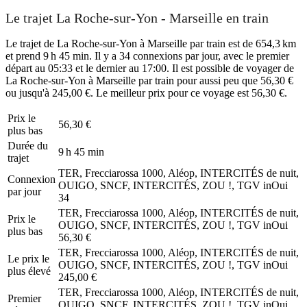
Le trajet La Roche-sur-Yon - Marseille en train
Le trajet de La Roche-sur-Yon à Marseille par train est de 654,3 km
et prend 9 h 45 min. Il y a 34 connexions par jour, avec le premier
départ au 05:33 et le dernier au 17:00. Il est possible de voyager de
La Roche-sur-Yon à Marseille par train pour aussi peu que 56,30 €
ou jusqu'à 245,00 €. Le meilleur prix pour ce voyage est 56,30 €.
Prix ​​le
56,30 €
plus bas
Durée du
9 h 45 min
trajet
TER, Frecciarossa 1000, Aléop, INTERCITÉS de nuit,
Connexion
OUIGO, SNCF, INTERCITÉS, ZOU !, TGV inOui
par jour
34
TER, Frecciarossa 1000, Aléop, INTERCITÉS de nuit,
Prix ​​le
OUIGO, SNCF, INTERCITÉS, ZOU !, TGV inOui
plus bas
56,30 €
TER, Frecciarossa 1000, Aléop, INTERCITÉS de nuit,
Le prix le
OUIGO, SNCF, INTERCITÉS, ZOU !, TGV inOui
plus élevé
245,00 €
TER, Frecciarossa 1000, Aléop, INTERCITÉS de nuit,
Premier
OUIGO, SNCF, INTERCITÉS, ZOU !, TGV inOui