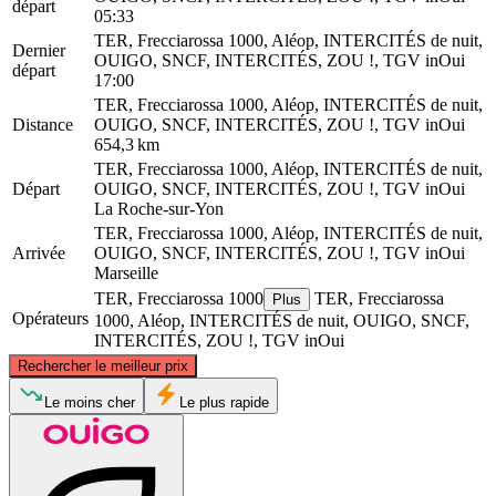
départ
05:33
TER, Frecciarossa 1000, Aléop, INTERCITÉS de nuit,
Dernier
OUIGO, SNCF, INTERCITÉS, ZOU !, TGV inOui
départ
17:00
TER, Frecciarossa 1000, Aléop, INTERCITÉS de nuit,
Distance
OUIGO, SNCF, INTERCITÉS, ZOU !, TGV inOui
654,3 km
TER, Frecciarossa 1000, Aléop, INTERCITÉS de nuit,
Départ
OUIGO, SNCF, INTERCITÉS, ZOU !, TGV inOui
La Roche-sur-Yon
TER, Frecciarossa 1000, Aléop, INTERCITÉS de nuit,
Arrivée
OUIGO, SNCF, INTERCITÉS, ZOU !, TGV inOui
Marseille
TER, Frecciarossa 1000
TER, Frecciarossa
Plus
Opérateurs
1000, Aléop, INTERCITÉS de nuit, OUIGO, SNCF,
INTERCITÉS, ZOU !, TGV inOui
©
CARTO
, ©
OpenStreetMap
contributors
Rechercher le meilleur prix
La Roche-sur-Yon
Le moins cher
Le plus rapide