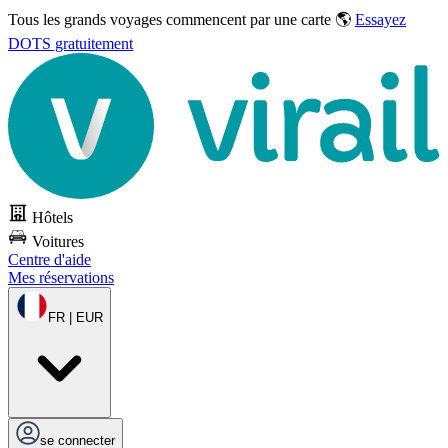
Tous les grands voyages commencent par une carte 🌎
Essayez
DOTS gratuitement
Hôtels
Voitures
Centre d'aide
Mes réservations
FR | EUR
se connecter