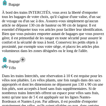
Bagage
À bord des trains INTERCITÉS, vous avez la liberté d'emporter
tous les bagages de votre choix, qu'il s'agisse d'une valise, d'un sac
de voyage ou d'un sac à dos. Assurez-vous simplement qu'aucun
article ne dépasse 130 cm de hauteur ou 90 cm de largeur. Il est
essentiel d'étiqueter tous vos articles pour faciliter leur identification.
Bien que vous puissiez emporter autant de bagages que vous pouvez
gérer, il est primordial de les ranger en toute sécurité pour assurer le
confort et la sécurité de tous à bord. Conservez les petits objets à
proximité, par exemple sous votre siège, et placez les articles plus
volumineux dans les zones désignées ou le long de l'allée.
Bagage
Vélo
Dans les trains Intercités, une réservation à 10 € est requise pour les
vélos non pliables. Les vélos pliants, une fois rangés dans des sacs
appropriés et dont les dimensions ne dépassent pas 130 x 90 cm une
fois pliés, sont acceptés à bord sans frais supplémentaires. Si de
nombreux trains Intercités offrent un espace pour vélos sans frais,
notez qu'une taxe de 5 € est appliquée sur les lignes Nantes-
Bordeaux et Nantes-Lyon. Par ailleurs, il est possible d'emporter
gratuitement des vélos, qu'ils soient pliables ou non, dans certains