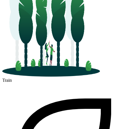
Train