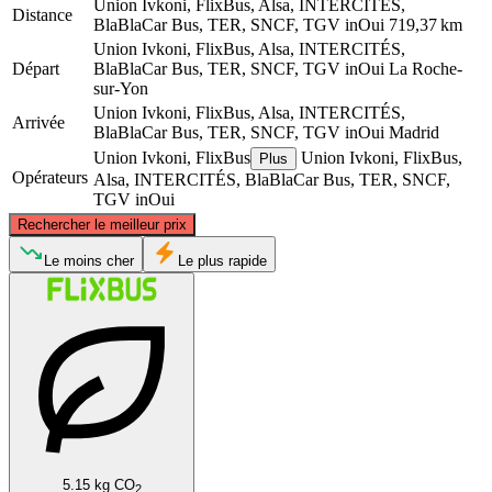
Union Ivkoni, FlixBus, Alsa, INTERCITÉS,
Distance
BlaBlaCar Bus, TER, SNCF, TGV inOui
719,37 km
Union Ivkoni, FlixBus, Alsa, INTERCITÉS,
Départ
BlaBlaCar Bus, TER, SNCF, TGV inOui
La Roche-
sur-Yon
Union Ivkoni, FlixBus, Alsa, INTERCITÉS,
Arrivée
BlaBlaCar Bus, TER, SNCF, TGV inOui
Madrid
Union Ivkoni, FlixBus
Union Ivkoni, FlixBus,
Plus
Opérateurs
Alsa, INTERCITÉS, BlaBlaCar Bus, TER, SNCF,
TGV inOui
©
CARTO
, ©
OpenStreetMap
contributors
Rechercher le meilleur prix
La Roche-sur-Yon
Le moins cher
Le plus rapide
Madrid
5.15 kg CO
2