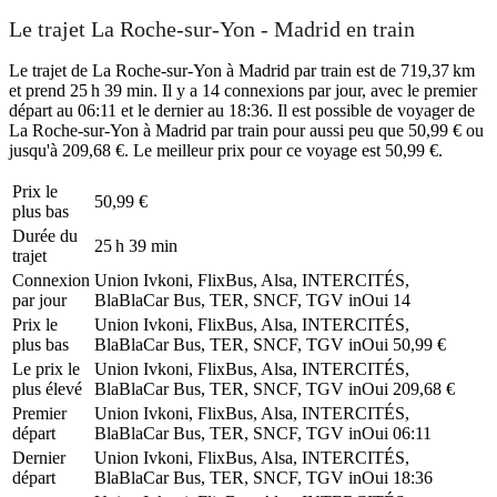
Le trajet La Roche-sur-Yon - Madrid en train
Le trajet de La Roche-sur-Yon à Madrid par train est de 719,37 km
et prend 25 h 39 min. Il y a 14 connexions par jour, avec le premier
départ au 06:11 et le dernier au 18:36. Il est possible de voyager de
La Roche-sur-Yon à Madrid par train pour aussi peu que 50,99 € ou
jusqu'à 209,68 €. Le meilleur prix pour ce voyage est 50,99 €.
Prix ​​le
50,99 €
plus bas
Durée du
25 h 39 min
trajet
Connexion
Union Ivkoni, FlixBus, Alsa, INTERCITÉS,
par jour
BlaBlaCar Bus, TER, SNCF, TGV inOui
14
Prix ​​le
Union Ivkoni, FlixBus, Alsa, INTERCITÉS,
plus bas
BlaBlaCar Bus, TER, SNCF, TGV inOui
50,99 €
Le prix le
Union Ivkoni, FlixBus, Alsa, INTERCITÉS,
plus élevé
BlaBlaCar Bus, TER, SNCF, TGV inOui
209,68 €
Premier
Union Ivkoni, FlixBus, Alsa, INTERCITÉS,
départ
BlaBlaCar Bus, TER, SNCF, TGV inOui
06:11
Dernier
Union Ivkoni, FlixBus, Alsa, INTERCITÉS,
départ
BlaBlaCar Bus, TER, SNCF, TGV inOui
18:36