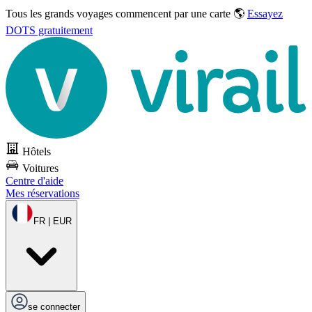
Tous les grands voyages commencent par une carte 🌎
Essayez
DOTS gratuitement
Hôtels
Voitures
Centre d'aide
Mes réservations
FR | EUR
se connecter