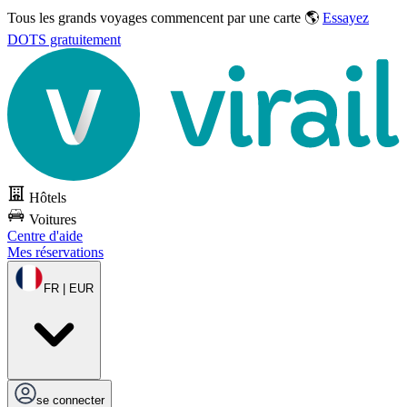
Tous les grands voyages commencent par une carte 🌎
Essayez
DOTS gratuitement
Hôtels
Voitures
Centre d'aide
Mes réservations
FR | EUR
se connecter