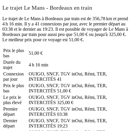
Le trajet Le Mans - Bordeaux en train
Le trajet de Le Mans à Bordeaux par train est de 356,78 km et prend
4 h 16 min. Il y a 41 connexions par jour, avec le premier départ au
03:38 et le dernier au 19:23. Il est possible de voyager de Le Mans à
Bordeaux par train pour aussi peu que 51,00 € ou jusqu'à 325,00 €.
Le meilleur prix pour ce voyage est 51,00 €.
Prix ​​le plus
51,00 €
bas
Durée du
4 h 16 min
trajet
Connexion
OUIGO, SNCF, TGV inOui, Rémi, TER,
par jour
INTERCITÉS
41
Prix ​​le plus
OUIGO, SNCF, TGV inOui, Rémi, TER,
bas
INTERCITÉS
51,00 €
Le prix le
OUIGO, SNCF, TGV inOui, Rémi, TER,
plus élevé
INTERCITÉS
325,00 €
Premier
OUIGO, SNCF, TGV inOui, Rémi, TER,
départ
INTERCITÉS
03:38
Dernier
OUIGO, SNCF, TGV inOui, Rémi, TER,
départ
INTERCITÉS
19:23