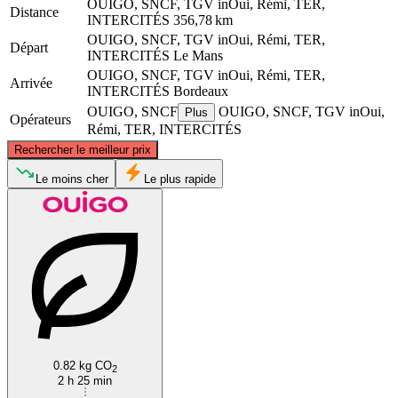
OUIGO, SNCF, TGV inOui, Rémi, TER,
Distance
INTERCITÉS
356,78 km
OUIGO, SNCF, TGV inOui, Rémi, TER,
Départ
INTERCITÉS
Le Mans
OUIGO, SNCF, TGV inOui, Rémi, TER,
Arrivée
INTERCITÉS
Bordeaux
OUIGO, SNCF
OUIGO, SNCF, TGV inOui,
Plus
Opérateurs
Rémi, TER, INTERCITÉS
©
CARTO
, ©
OpenStreetMap
contributors
Rechercher le meilleur prix
Le Mans
Le moins cher
Le plus rapide
Bordeaux
0.82 kg CO
2
2 h 25 min