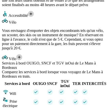
une fois leurs billets obtenus et de veiller à ce que les arrangements
soient finalisés au moins 48 heures avant le départ prévu
Accessibilité
Vélo
Vous envisagez d'emporter des objets encombrants tels qu'un vélo,
un scooter, des skis ou un instrument de musique? En réservant en
ligne à l'avance, le coût n'est que de 5 €. Cependant, si vous optez
pour un paiement directement à la gare, les frais peuvent s'élever
jusqu'à 20 €.
Vélo
Services à bord OUIGO, SNCF et TGV inOui de Le Mans à
Bordeaux
Comparez les services à bord lorsque vous voyagez de Le Mans à
Bordeaux en train.
TGV
Services à bord
OUIGO
SNCF
TER
INTERCITÉS
inOui
Wifi
Prise
électrique