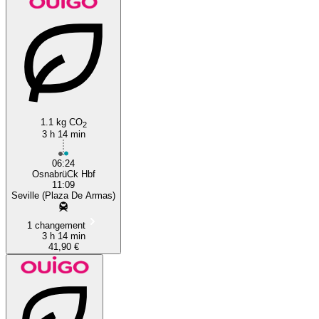
1.1 kg CO
2
3 h 14 min
06:24
OsnabrüCk Hbf
11:09
Seville (Plaza De Armas)
1 changement
3 h 14 min
41,90 €