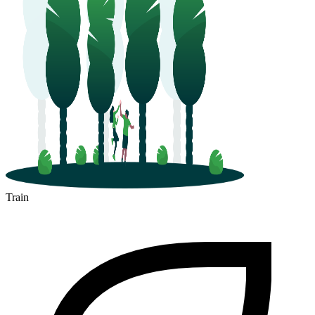
Train