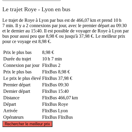
Le trajet Roye - Lyon en bus
Le trajet de Roye à Lyon par bus est de 466,07 km et prend 10 h
7 min. Il y a 2 connexions par jour, avec le premier départ au 09:30
et le dernier au 15:40. Il est possible de voyager de Roye à Lyon par
bus pour aussi peu que 8,98 € ou jusqu'à 37,98 €. Le meilleur prix
pour ce voyage est 8,98 €.
Prix ​​le plus bas
8,98 €
Durée du trajet
10 h 7 min
Connexion par jour
FlixBus
2
Prix ​​le plus bas
FlixBus
8,98 €
Le prix le plus élevé
FlixBus
37,98 €
Premier départ
FlixBus
09:30
Dernier départ
FlixBus
15:40
Distance
FlixBus
466,07 km
Départ
FlixBus
Roye
Arrivée
FlixBus
Lyon
Opérateurs
FlixBus
FlixBus
©
CARTO
, ©
OpenStreetMap
contributors
Rechercher le meilleur prix
Roye