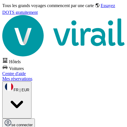
Tous les grands voyages commencent par une carte 🌎
Essayez
DOTS gratuitement
Hôtels
Voitures
Centre d'aide
Mes réservations
FR | EUR
se connecter