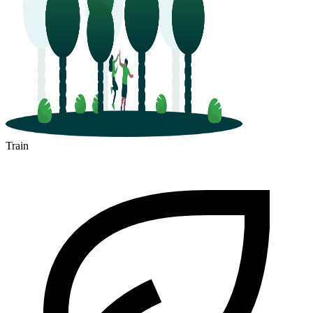
Train