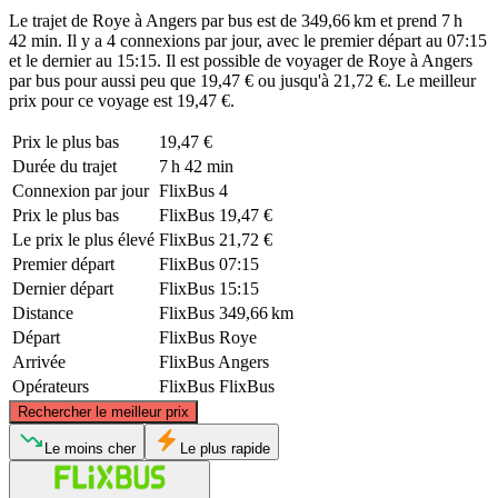
Le trajet de Roye à Angers par bus est de 349,66 km et prend 7 h
42 min. Il y a 4 connexions par jour, avec le premier départ au 07:15
et le dernier au 15:15. Il est possible de voyager de Roye à Angers
par bus pour aussi peu que 19,47 € ou jusqu'à 21,72 €. Le meilleur
prix pour ce voyage est 19,47 €.
Prix ​​le plus bas
19,47 €
Durée du trajet
7 h 42 min
Connexion par jour
FlixBus
4
Prix ​​le plus bas
FlixBus
19,47 €
Le prix le plus élevé
FlixBus
21,72 €
Premier départ
FlixBus
07:15
Dernier départ
FlixBus
15:15
Distance
FlixBus
349,66 km
Départ
FlixBus
Roye
Arrivée
FlixBus
Angers
Opérateurs
FlixBus
FlixBus
©
CARTO
, ©
OpenStreetMap
contributors
Rechercher le meilleur prix
Roye
Le moins cher
Le plus rapide