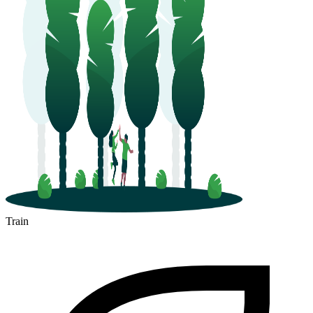
Train