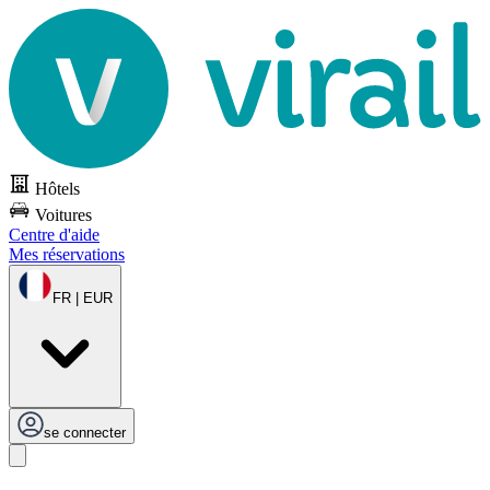
Hôtels
Voitures
Centre d'aide
Mes réservations
FR | EUR
se connecter