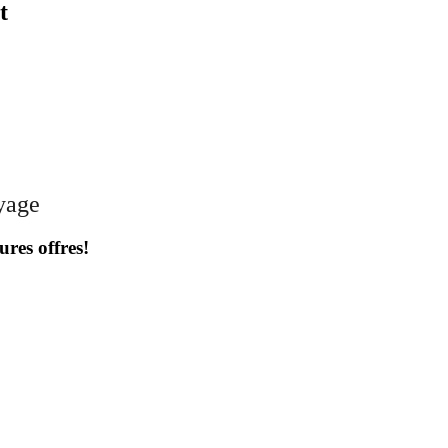
t
oyage
ures offres!