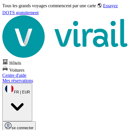
Tous les grands voyages commencent par une carte 🌎
Essayez
DOTS gratuitement
Hôtels
Voitures
Centre d'aide
Mes réservations
FR | EUR
se connecter