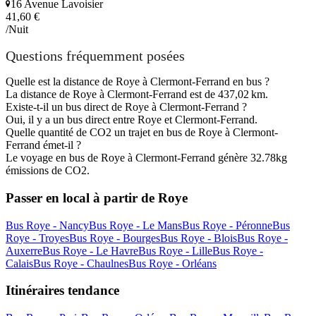
16 Avenue Lavoisier
41,60 €
/Nuit
Questions fréquemment posées
Quelle est la distance de Roye à Clermont-Ferrand en bus ?
La distance de Roye à Clermont-Ferrand est de 437,02 km.
Existe-t-il un bus direct de Roye à Clermont-Ferrand ?
Oui, il y a un bus direct entre Roye et Clermont-Ferrand.
Quelle quantité de CO2 un trajet en bus de Roye à Clermont-
Ferrand émet-il ?
Le voyage en bus de Roye à Clermont-Ferrand génère 32.78kg
émissions de CO2.
Passer en local à partir de Roye
Bus Roye - Nancy
Bus Roye - Le Mans
Bus Roye - Péronne
Bus
Roye - Troyes
Bus Roye - Bourges
Bus Roye - Blois
Bus Roye -
Auxerre
Bus Roye - Le Havre
Bus Roye - Lille
Bus Roye -
Calais
Bus Roye - Chaulnes
Bus Roye - Orléans
Itinéraires tendance