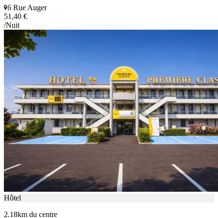
6 Rue Auger
51,40 €
/Nuit
Hôtel
2.18km du centre