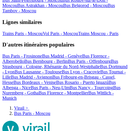
Bus Saint-Pétersbourg - Moscou
Bus Rostov-sur-le-Don -
Moscou
Bus Astrakhan - Moscou
Bus Belgorod - Moscou
Bus
Tambov - Moscou
Lignes similaires
Trains Paris - Moscou
Vol Paris - Moscou
Trains Moscou - Paris
D'autres itinéraires populaires
Bus Paris - Frosinone
Bus Madrid - Genève
Bus Florence -
Alberobello
Bus Bernbourg - Berlin
Bus Paris - Offenbourg
Bus
Strasbourg - Cologne, Rhénanie du Nord-Westphalie
Bus Dortmund
- Lyon
Bus Lausanne - Toulouse
Bus Lyon - Cracovie
Bus Tournai -
Lille
Bus Madrid - Avignon
Bus Fribourg-en-Brisgau - Cassel,
Hesse
Bus Bordeaux - Venise
Bus Rosario - Puerto Iguazú
Bus
Albenga - Nice
Bus Paris - Neu-Ulm
Bus Nancy - Tourcoing
Bus
Nuremberg - Gotha
Bus Florence - Montpellier
Bus Wittlich -
Munich
Virail
>
Bus Paris - Moscou