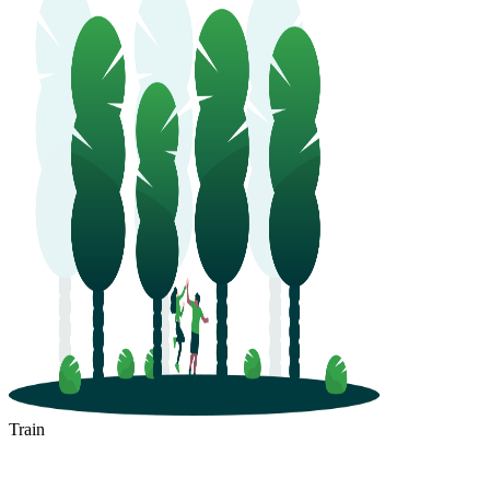
Train