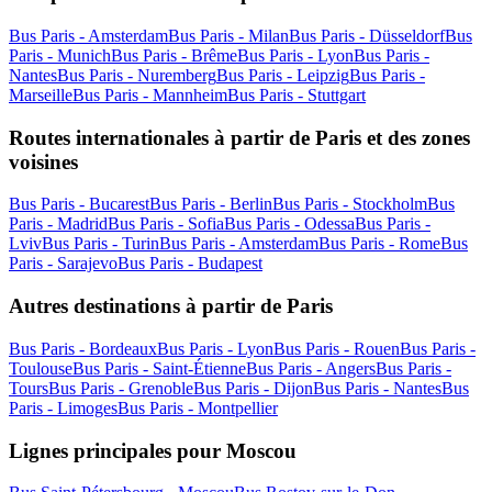
Bus Paris - Amsterdam
Bus Paris - Milan
Bus Paris - Düsseldorf
Bus
Paris - Munich
Bus Paris - Brême
Bus Paris - Lyon
Bus Paris -
Nantes
Bus Paris - Nuremberg
Bus Paris - Leipzig
Bus Paris -
Marseille
Bus Paris - Mannheim
Bus Paris - Stuttgart
Routes internationales à partir de Paris et des zones
voisines
Bus Paris - Bucarest
Bus Paris - Berlin
Bus Paris - Stockholm
Bus
Paris - Madrid
Bus Paris - Sofia
Bus Paris - Odessa
Bus Paris -
Lviv
Bus Paris - Turin
Bus Paris - Amsterdam
Bus Paris - Rome
Bus
Paris - Sarajevo
Bus Paris - Budapest
Autres destinations à partir de Paris
Bus Paris - Bordeaux
Bus Paris - Lyon
Bus Paris - Rouen
Bus Paris -
Toulouse
Bus Paris - Saint-Étienne
Bus Paris - Angers
Bus Paris -
Tours
Bus Paris - Grenoble
Bus Paris - Dijon
Bus Paris - Nantes
Bus
Paris - Limoges
Bus Paris - Montpellier
Lignes principales pour Moscou