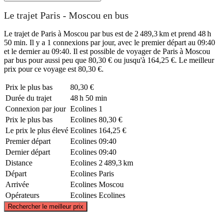
Le trajet Paris - Moscou en bus
Le trajet de Paris à Moscou par bus est de 2 489,3 km et prend 48 h
50 min. Il y a 1 connexions par jour, avec le premier départ au 09:40
et le dernier au 09:40. Il est possible de voyager de Paris à Moscou
par bus pour aussi peu que 80,30 € ou jusqu'à 164,25 €. Le meilleur
prix pour ce voyage est 80,30 €.
Prix ​​le plus bas
80,30 €
Durée du trajet
48 h 50 min
Connexion par jour
Ecolines
1
Prix ​​le plus bas
Ecolines
80,30 €
Le prix le plus élevé
Ecolines
164,25 €
Premier départ
Ecolines
09:40
Dernier départ
Ecolines
09:40
Distance
Ecolines
2 489,3 km
Départ
Ecolines
Paris
Arrivée
Ecolines
Moscou
Opérateurs
Ecolines
Ecolines
©
CARTO
, ©
OpenStreetMap
contributors
Rechercher le meilleur prix