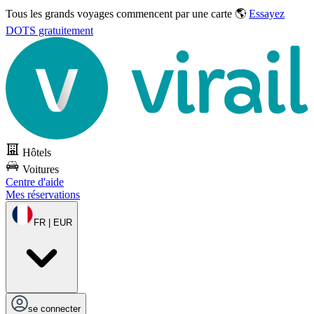
Tous les grands voyages commencent par une carte 🌎
Essayez
DOTS gratuitement
Hôtels
Voitures
Centre d'aide
Mes réservations
FR | EUR
se connecter