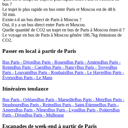
bus ?
Le trajet le plus rapide en bus entre Paris et Moscou est de 48 h
50 min.
Existe-t-il un bus direct de Paris à Moscou ?
Oui, il y a un bus direct entre Paris et Moscou.
Quelle quantité de CO2 un trajet en bus de Paris à Moscou émet-il ?
Le voyage en bus de Paris à Moscou génère 186.7kg émissions de
CO2.
Passer en local à partir de Paris
Bus Paris - Dijon
Bus Paris - Rouen
Bus Paris - Amiens
Bus Paris -
Reims
Bus Paris - Caen
Bus Paris - Nancy
Bus Paris - Troyes
Bus
Paris - Louvain
Bus Paris - Roubaix
Bus Paris - Le Havre
Bus Paris -
Évreux
Bus Paris - Le Mans
Itinéraires tendance
Bus Paris - Orléans
Bus Paris - Marseille
Bus Paris - Metz
Bus Paris -
Strasbourg
Bus Paris - Reims
Bus Paris - Saint-Étienne
Bus Paris -
Angers
Bus Paris - Nîmes
Bus Paris - Lyon
Bus Paris - Poitiers
Bus
Paris - Dijon
Bus Paris - Mulhouse
Escapades de week-end à partir de Paris