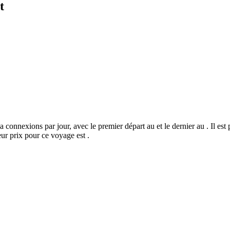
t
 connexions par jour, avec le premier départ au et le dernier au . Il est
ur prix pour ce voyage est .
©
CARTO
, ©
Ope
Roye