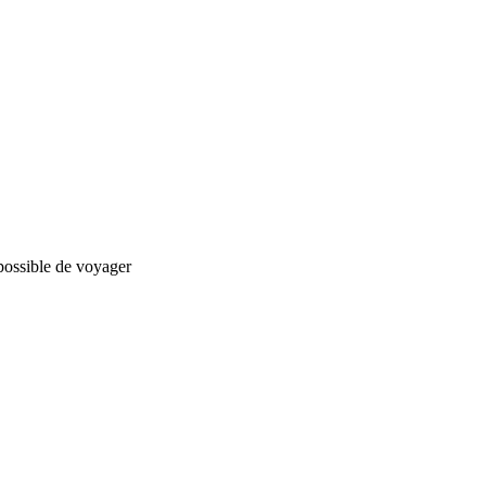
 possible de voyager
nStreetMap
contributors