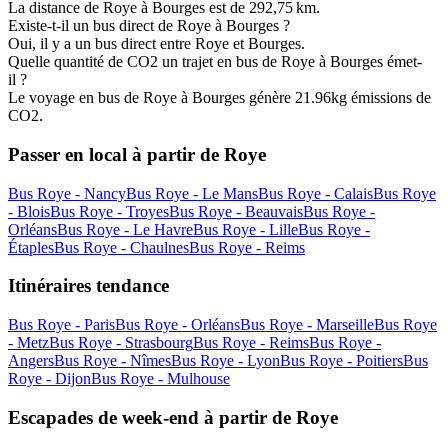
La distance de Roye à Bourges est de 292,75 km.
Existe-t-il un bus direct de Roye à Bourges ?
Oui, il y a un bus direct entre Roye et Bourges.
Quelle quantité de CO2 un trajet en bus de Roye à Bourges émet-
il ?
Le voyage en bus de Roye à Bourges génère 21.96kg émissions de
CO2.
Passer en local à partir de Roye
Bus Roye - Nancy
Bus Roye - Le Mans
Bus Roye - Calais
Bus Roye
- Blois
Bus Roye - Troyes
Bus Roye - Beauvais
Bus Roye -
Orléans
Bus Roye - Le Havre
Bus Roye - Lille
Bus Roye -
Étaples
Bus Roye - Chaulnes
Bus Roye - Reims
Itinéraires tendance
Bus Roye - Paris
Bus Roye - Orléans
Bus Roye - Marseille
Bus Roye
- Metz
Bus Roye - Strasbourg
Bus Roye - Reims
Bus Roye -
Angers
Bus Roye - Nîmes
Bus Roye - Lyon
Bus Roye - Poitiers
Bus
Roye - Dijon
Bus Roye - Mulhouse
Escapades de week-end à partir de Roye