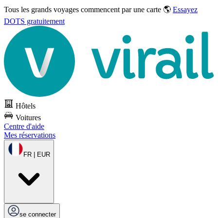
Tous les grands voyages commencent par une carte 🌎
Essayez
DOTS gratuitement
Hôtels
Voitures
Centre d'aide
Mes réservations
FR | EUR
se connecter