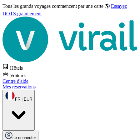
Tous les grands voyages commencent par une carte 🌎
Essayez
DOTS gratuitement
Hôtels
Voitures
Centre d'aide
Mes réservations
FR | EUR
se connecter