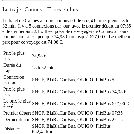
Le trajet Cannes - Tours en bus
Le trajet de Cannes à Tours par bus est de 652,41 km et prend 18 h
32 min. Il y a 5 connexions par jour, avec le premier départ au 07:35
et le dernier au 22:15. Il est possible de voyager de Cannes à Tours
par bus pour aussi peu que 74,98 € ou jusqu'à 627,00 €. Le meilleur
prix pour ce voyage est 74,98 €.
Prix ​​le plus
74,98 €
bas
Durée du
18 h 32 min
trajet
Connexion
SNCF, BlaBlaCar Bus, OUIGO, FlixBus
5
par jour
Prix ​​le plus
SNCF, BlaBlaCar Bus, OUIGO, FlixBus
74,98 €
bas
Le prix le plus
SNCF, BlaBlaCar Bus, OUIGO, FlixBus
627,00 €
élevé
Premier départ
SNCF, BlaBlaCar Bus, OUIGO, FlixBus
07:35
Dernier départ
SNCF, BlaBlaCar Bus, OUIGO, FlixBus
22:15
SNCF, BlaBlaCar Bus, OUIGO, FlixBus
Distance
652,41 km