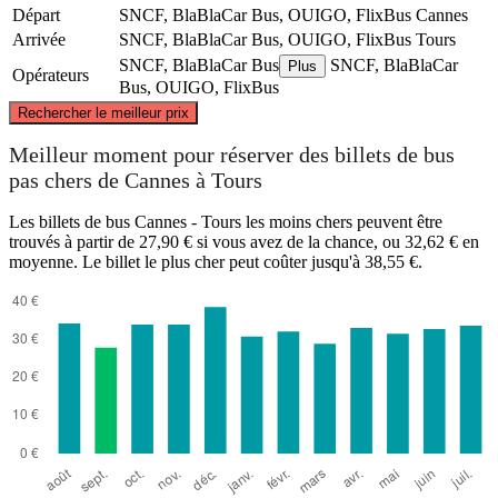
Départ
SNCF, BlaBlaCar Bus, OUIGO, FlixBus
Cannes
Arrivée
SNCF, BlaBlaCar Bus, OUIGO, FlixBus
Tours
SNCF, BlaBlaCar Bus
SNCF, BlaBlaCar
Plus
Opérateurs
Bus, OUIGO, FlixBus
©
CARTO
, ©
OpenStreetMap
contributors
Rechercher le meilleur prix
Tours
Meilleur moment pour réserver des billets de bus
pas chers de Cannes à Tours
Les billets de bus Cannes - Tours les moins chers peuvent être
trouvés à partir de 27,90 € si vous avez de la chance, ou 32,62 € en
moyenne. Le billet le plus cher peut coûter jusqu'à 38,55 €.
Cannes