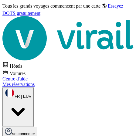
Tous les grands voyages commencent par une carte 🌎
Essayez
DOTS gratuitement
Hôtels
Voitures
Centre d'aide
Mes réservations
FR | EUR
se connecter