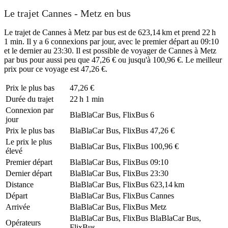
Le trajet Cannes - Metz en bus
Le trajet de Cannes à Metz par bus est de 623,14 km et prend 22 h
1 min. Il y a 6 connexions par jour, avec le premier départ au 09:10
et le dernier au 23:30. Il est possible de voyager de Cannes à Metz
par bus pour aussi peu que 47,26 € ou jusqu'à 100,96 €. Le meilleur
prix pour ce voyage est 47,26 €.
Prix ​​le plus bas
47,26 €
Durée du trajet
22 h 1 min
Connexion par
BlaBlaCar Bus, FlixBus
6
jour
Prix ​​le plus bas
BlaBlaCar Bus, FlixBus
47,26 €
Le prix le plus
BlaBlaCar Bus, FlixBus
100,96 €
élevé
Premier départ
BlaBlaCar Bus, FlixBus
09:10
Dernier départ
BlaBlaCar Bus, FlixBus
23:30
Distance
BlaBlaCar Bus, FlixBus
623,14 km
Départ
BlaBlaCar Bus, FlixBus
Cannes
Arrivée
BlaBlaCar Bus, FlixBus
Metz
BlaBlaCar Bus, FlixBus
BlaBlaCar Bus,
Opérateurs
FlixBus