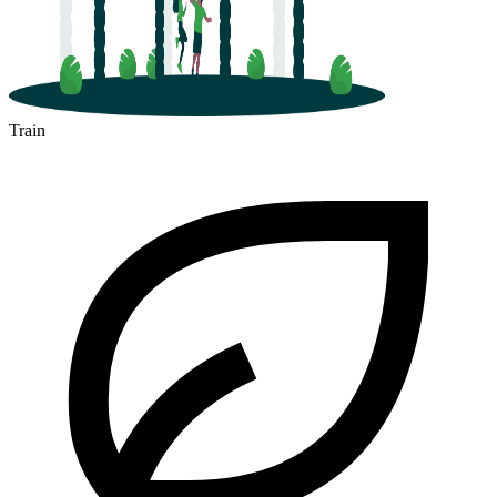
Train