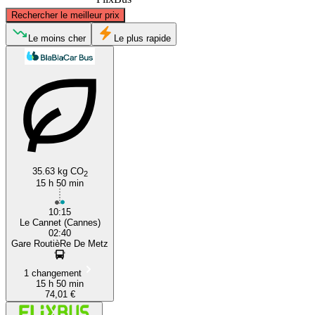
©
CARTO
, ©
OpenStreetMap
contributors
Rechercher le meilleur prix
Metz
Le moins cher
Le plus rapide
35.63 kg CO
2
Cannes
15 h 50 min
10:15
Le Cannet (Cannes)
02:40
Gare RoutièRe De Metz
1 changement
15 h 50 min
74,01 €