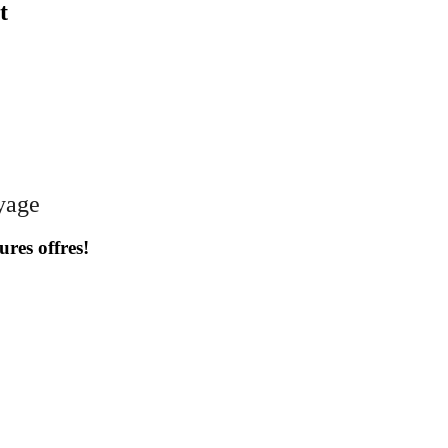
t
oyage
ures offres!