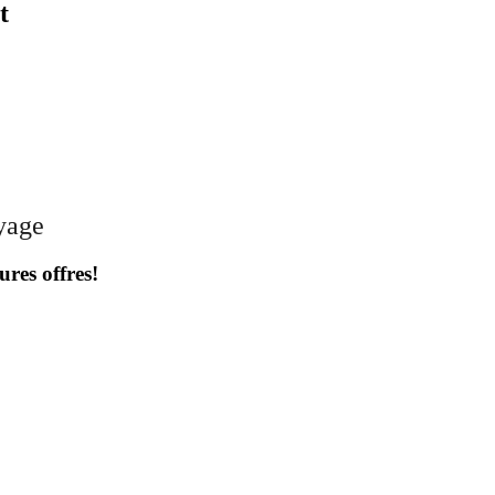
t
oyage
ures offres!