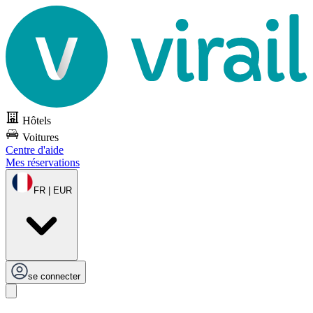
Hôtels
Voitures
Centre d'aide
Mes réservations
FR | EUR
se connecter