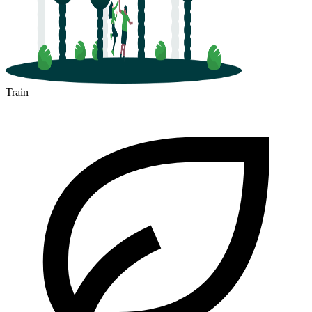
Train