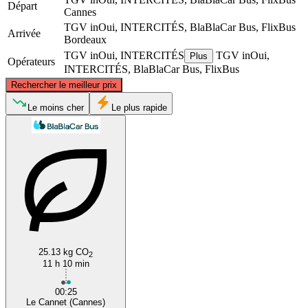
Départ
Cannes
TGV inOui, INTERCITÉS, BlaBlaCar Bus, FlixBus
Arrivée
Bordeaux
TGV inOui, INTERCITÉS
TGV inOui,
Plus
Opérateurs
INTERCITÉS, BlaBlaCar Bus, FlixBus
©
CARTO
, ©
OpenStreetMap
contributors
Rechercher le meilleur prix
Le moins cher
Le plus rapide
Bordeaux
Cannes
25.13 kg CO
2
11 h 10 min
00:25
Le Cannet (Cannes)