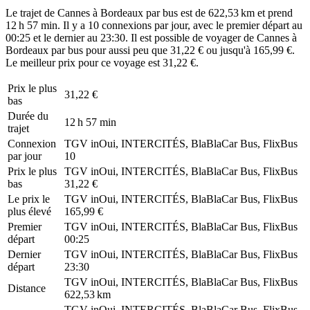
Le trajet de Cannes à Bordeaux par bus est de 622,53 km et prend
12 h 57 min. Il y a 10 connexions par jour, avec le premier départ au
00:25 et le dernier au 23:30. Il est possible de voyager de Cannes à
Bordeaux par bus pour aussi peu que 31,22 € ou jusqu'à 165,99 €.
Le meilleur prix pour ce voyage est 31,22 €.
Prix ​​le plus
31,22 €
bas
Durée du
12 h 57 min
trajet
Connexion
TGV inOui, INTERCITÉS, BlaBlaCar Bus, FlixBus
par jour
10
Prix ​​le plus
TGV inOui, INTERCITÉS, BlaBlaCar Bus, FlixBus
bas
31,22 €
Le prix le
TGV inOui, INTERCITÉS, BlaBlaCar Bus, FlixBus
plus élevé
165,99 €
Premier
TGV inOui, INTERCITÉS, BlaBlaCar Bus, FlixBus
départ
00:25
Dernier
TGV inOui, INTERCITÉS, BlaBlaCar Bus, FlixBus
départ
23:30
TGV inOui, INTERCITÉS, BlaBlaCar Bus, FlixBus
Distance
622,53 km
TGV inOui, INTERCITÉS, BlaBlaCar Bus, FlixBus