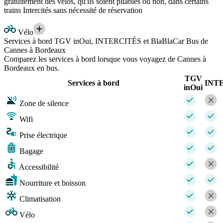
gratuitement des vélos, qu'ils soient pliables ou non, dans certains
trains Intercités sans nécessité de réservation
Vélo
Services à bord TGV inOui, INTERCITÉS et BlaBlaCar Bus de
Cannes à Bordeaux
Comparez les services à bord lorsque vous voyagez de Cannes à
Bordeaux en bus.
TGV
Services à bord
INT
inOui
Zone de silence
Wifi
Prise électrique
Bagage
Accessibilité
Nourriture et boisson
Climatisation
Vélo