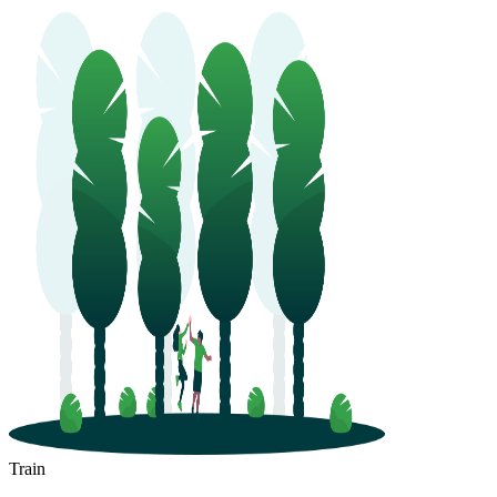
Train