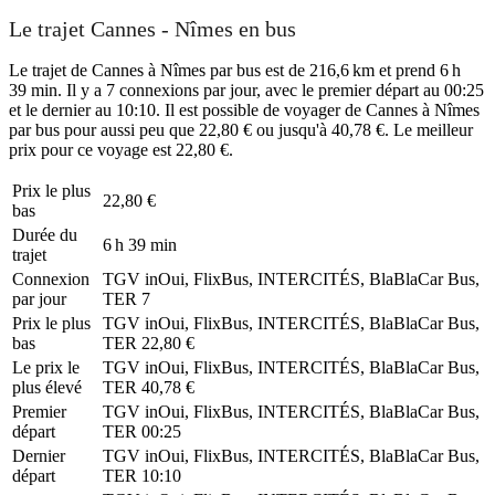
Le trajet Cannes - Nîmes en bus
Le trajet de Cannes à Nîmes par bus est de 216,6 km et prend 6 h
39 min. Il y a 7 connexions par jour, avec le premier départ au 00:25
et le dernier au 10:10. Il est possible de voyager de Cannes à Nîmes
par bus pour aussi peu que 22,80 € ou jusqu'à 40,78 €. Le meilleur
prix pour ce voyage est 22,80 €.
Prix ​​le plus
22,80 €
bas
Durée du
6 h 39 min
trajet
Connexion
TGV inOui, FlixBus, INTERCITÉS, BlaBlaCar Bus,
par jour
TER
7
Prix ​​le plus
TGV inOui, FlixBus, INTERCITÉS, BlaBlaCar Bus,
bas
TER
22,80 €
Le prix le
TGV inOui, FlixBus, INTERCITÉS, BlaBlaCar Bus,
plus élevé
TER
40,78 €
Premier
TGV inOui, FlixBus, INTERCITÉS, BlaBlaCar Bus,
départ
TER
00:25
Dernier
TGV inOui, FlixBus, INTERCITÉS, BlaBlaCar Bus,
départ
TER
10:10