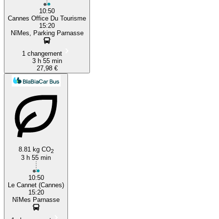
10:50
Cannes Office Du Tourisme
15:20
NîMes, Parking Parnasse
1 changement
3 h 55 min
27,98 €
8.81 kg CO
2
3 h 55 min
10:50
Le Cannet (Cannes)
15:20
NîMes Parnasse