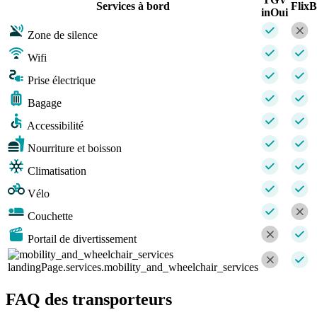
Services à bord
Flix
inOui
Zone de silence
Wifi
Prise électrique
Bagage
Accessibilité
Nourriture et boisson
Climatisation
Vélo
Couchette
Portail de divertissement
landingPage.services.mobility_and_wheelchair_services
FAQ des transporteurs