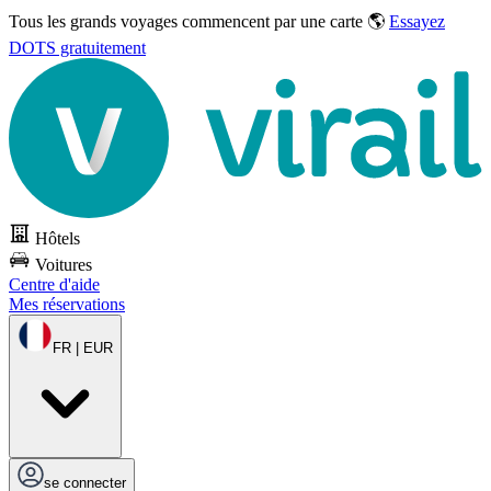
Tous les grands voyages commencent par une carte 🌎
Essayez
DOTS gratuitement
Hôtels
Voitures
Centre d'aide
Mes réservations
FR | EUR
se connecter