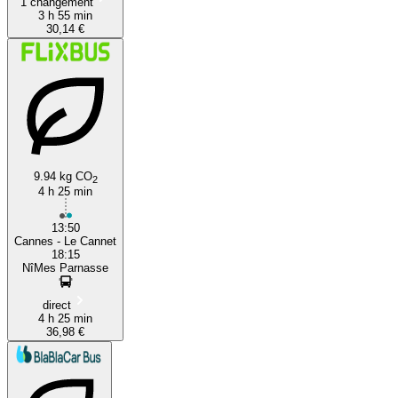
1 changement
3 h 55 min
30,14 €
9.94 kg CO
2
4 h 25 min
13:50
Cannes - Le Cannet
18:15
NîMes Parnasse
direct
4 h 25 min
36,98 €