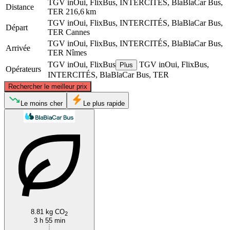
TGV inOui, FlixBus, INTERCITÉS, BlaBlaCar Bus,
Distance
TER
216,6 km
TGV inOui, FlixBus, INTERCITÉS, BlaBlaCar Bus,
Départ
TER
Cannes
TGV inOui, FlixBus, INTERCITÉS, BlaBlaCar Bus,
Arrivée
TER
Nîmes
TGV inOui, FlixBus
TGV inOui, FlixBus,
Plus
Opérateurs
INTERCITÉS, BlaBlaCar Bus, TER
©
CARTO
, ©
OpenStreetMap
contributors
Rechercher le meilleur prix
Le moins cher
Le plus rapide
Nîmes
Cannes
8.81 kg CO
2
3 h 55 min