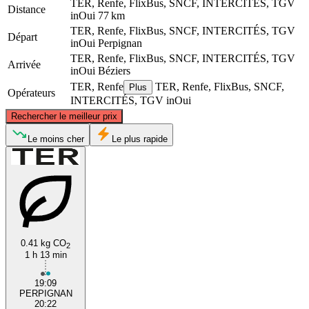
TER, Renfe, FlixBus, SNCF, INTERCITÉS, TGV
Distance
inOui
77 km
TER, Renfe, FlixBus, SNCF, INTERCITÉS, TGV
Départ
inOui
Perpignan
TER, Renfe, FlixBus, SNCF, INTERCITÉS, TGV
Arrivée
inOui
Béziers
TER, Renfe
TER, Renfe, FlixBus, SNCF,
Plus
Opérateurs
INTERCITÉS, TGV inOui
©
CARTO
, ©
OpenStreetMap
contributors
Rechercher le meilleur prix
Béziers
Le moins cher
Le plus rapide
0.41 kg CO
2
1 h 13 min
Perpignan
19:09
PERPIGNAN
20:22