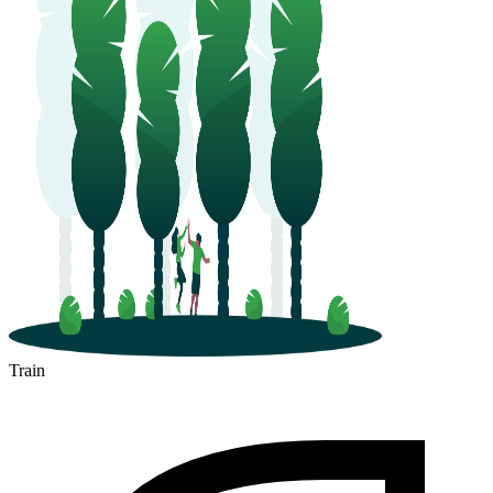
Train