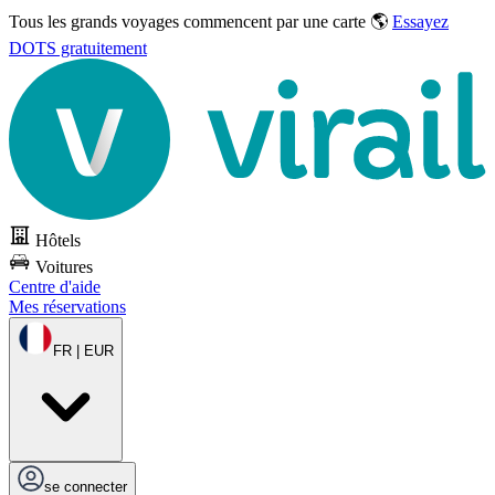
Tous les grands voyages commencent par une carte 🌎
Essayez
DOTS gratuitement
Hôtels
Voitures
Centre d'aide
Mes réservations
FR | EUR
se connecter