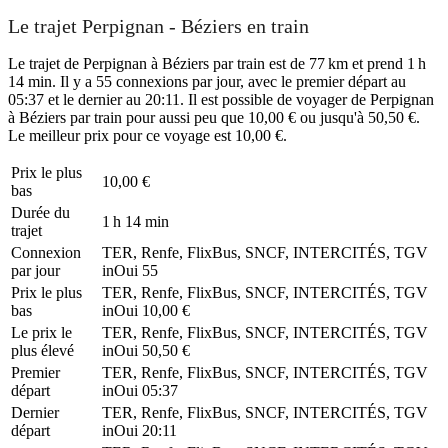
Le trajet Perpignan - Béziers en train
Le trajet de Perpignan à Béziers par train est de 77 km et prend 1 h
14 min. Il y a 55 connexions par jour, avec le premier départ au
05:37 et le dernier au 20:11. Il est possible de voyager de Perpignan
à Béziers par train pour aussi peu que 10,00 € ou jusqu'à 50,50 €.
Le meilleur prix pour ce voyage est 10,00 €.
Prix ​​le plus
10,00 €
bas
Durée du
1 h 14 min
trajet
Connexion
TER, Renfe, FlixBus, SNCF, INTERCITÉS, TGV
par jour
inOui
55
Prix ​​le plus
TER, Renfe, FlixBus, SNCF, INTERCITÉS, TGV
bas
inOui
10,00 €
Le prix le
TER, Renfe, FlixBus, SNCF, INTERCITÉS, TGV
plus élevé
inOui
50,50 €
Premier
TER, Renfe, FlixBus, SNCF, INTERCITÉS, TGV
départ
inOui
05:37
Dernier
TER, Renfe, FlixBus, SNCF, INTERCITÉS, TGV
départ
inOui
20:11