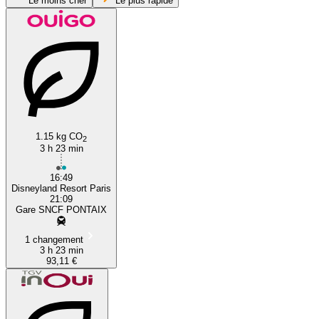
Le moins cher
Le plus rapide
1.15 kg CO
Pontaix
2
3 h 23 min
16:49
Disneyland Resort Paris
21:09
Gare SNCF PONTAIX
1 changement
3 h 23 min
93,11 €