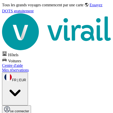
Tous les grands voyages commencent par une carte 🌎
Essayez
DOTS gratuitement
Hôtels
Voitures
Centre d'aide
Mes réservations
FR | EUR
se connecter