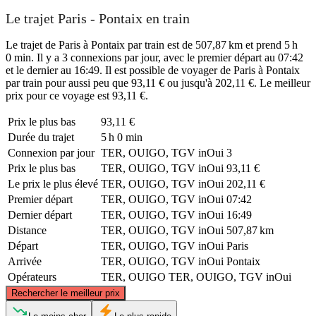
Le trajet Paris - Pontaix en train
Le trajet de Paris à Pontaix par train est de 507,87 km et prend 5 h
0 min. Il y a 3 connexions par jour, avec le premier départ au 07:42
et le dernier au 16:49. Il est possible de voyager de Paris à Pontaix
par train pour aussi peu que 93,11 € ou jusqu'à 202,11 €. Le meilleur
prix pour ce voyage est 93,11 €.
Prix ​​le plus bas
93,11 €
Durée du trajet
5 h 0 min
Connexion par jour
TER, OUIGO, TGV inOui
3
Prix ​​le plus bas
TER, OUIGO, TGV inOui
93,11 €
Le prix le plus élevé
TER, OUIGO, TGV inOui
202,11 €
Premier départ
TER, OUIGO, TGV inOui
07:42
Dernier départ
TER, OUIGO, TGV inOui
16:49
Distance
TER, OUIGO, TGV inOui
507,87 km
Départ
TER, OUIGO, TGV inOui
Paris
Arrivée
TER, OUIGO, TGV inOui
Pontaix
Opérateurs
TER, OUIGO
TER, OUIGO, TGV inOui
©
CARTO
, ©
OpenStreetMap
contributors
Rechercher le meilleur prix
Paris