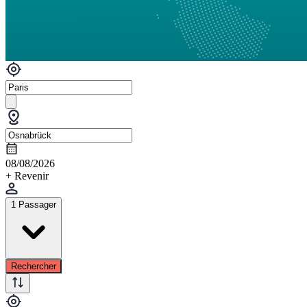
08/08/2026
+ Revenir
1 Passager
Rechercher