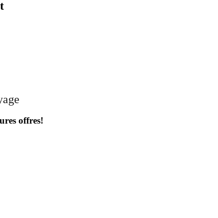
t
oyage
ures offres!