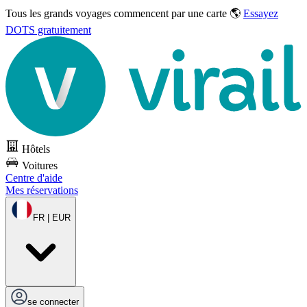
Tous les grands voyages commencent par une carte 🌎
Essayez
DOTS gratuitement
Hôtels
Voitures
Centre d'aide
Mes réservations
FR | EUR
se connecter