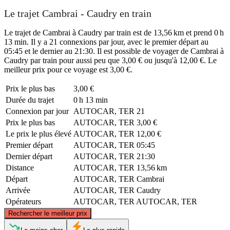
Le trajet Cambrai - Caudry en train
Le trajet de Cambrai à Caudry par train est de 13,56 km et prend 0 h
13 min. Il y a 21 connexions par jour, avec le premier départ au
05:45 et le dernier au 21:30. Il est possible de voyager de Cambrai à
Caudry par train pour aussi peu que 3,00 € ou jusqu'à 12,00 €. Le
meilleur prix pour ce voyage est 3,00 €.
Prix ​​le plus bas
3,00 €
Durée du trajet
0 h 13 min
Connexion par jour
AUTOCAR, TER
21
Prix ​​le plus bas
AUTOCAR, TER
3,00 €
Le prix le plus élevé
AUTOCAR, TER
12,00 €
Premier départ
AUTOCAR, TER
05:45
Dernier départ
AUTOCAR, TER
21:30
Distance
AUTOCAR, TER
13,56 km
Départ
AUTOCAR, TER
Cambrai
Arrivée
AUTOCAR, TER
Caudry
Opérateurs
AUTOCAR, TER
AUTOCAR, TER
©
CARTO
, ©
OpenStreetMap
contributors
Rechercher le meilleur prix