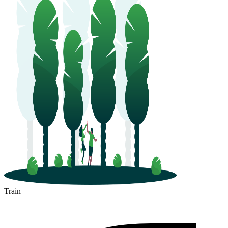
Train