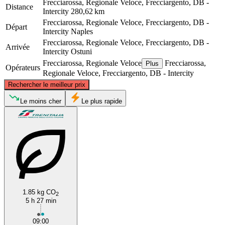
Frecciarossa, Regionale Veloce, Frecciargento, DB -
Distance
Intercity
280,62 km
Frecciarossa, Regionale Veloce, Frecciargento, DB -
Départ
Intercity
Naples
Frecciarossa, Regionale Veloce, Frecciargento, DB -
Arrivée
Intercity
Ostuni
Frecciarossa, Regionale Veloce
Frecciarossa,
Plus
Opérateurs
Regionale Veloce, Frecciargento, DB - Intercity
©
CARTO
, ©
OpenStreetMap
contributors
Rechercher le meilleur prix
Le moins cher
Le plus rapide
Naples
Ostuni
1.85 kg CO
2
5 h 27 min
09:00