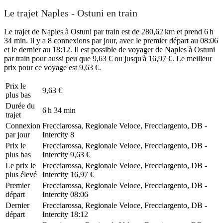
Le trajet Naples - Ostuni en train
Le trajet de Naples à Ostuni par train est de 280,62 km et prend 6 h
34 min. Il y a 8 connexions par jour, avec le premier départ au 08:06
et le dernier au 18:12. Il est possible de voyager de Naples à Ostuni
par train pour aussi peu que 9,63 € ou jusqu'à 16,97 €. Le meilleur
prix pour ce voyage est 9,63 €.
Prix ​​le
9,63 €
plus bas
Durée du
6 h 34 min
trajet
Connexion
Frecciarossa, Regionale Veloce, Frecciargento, DB -
par jour
Intercity
8
Prix ​​le
Frecciarossa, Regionale Veloce, Frecciargento, DB -
plus bas
Intercity
9,63 €
Le prix le
Frecciarossa, Regionale Veloce, Frecciargento, DB -
plus élevé
Intercity
16,97 €
Premier
Frecciarossa, Regionale Veloce, Frecciargento, DB -
départ
Intercity
08:06
Dernier
Frecciarossa, Regionale Veloce, Frecciargento, DB -
départ
Intercity
18:12