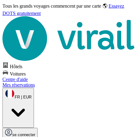
Tous les grands voyages commencent par une carte 🌎
Essayez
DOTS gratuitement
Hôtels
Voitures
Centre d'aide
Mes réservations
FR | EUR
se connecter