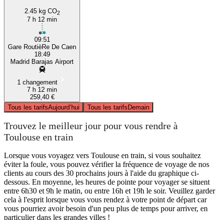
2.45 kg CO
2
7 h 12 min
09:51
Gare RoutièRe De Caen
18:49
Madrid Barajas Airport
1 changement
7 h 12 min
259,40 €
Tous les tarifs
Aujourd’hui
Tous les tarifs
Demain
Trouvez le meilleur jour pour vous rendre à
Toulouse en train
Lorsque vous voyagez vers Toulouse en train, si vous souhaitez
éviter la foule, vous pouvez vérifier la fréquence de voyage de nos
clients au cours des 30 prochains jours à l'aide du graphique ci-
dessous. En moyenne, les heures de pointe pour voyager se situent
entre 6h30 et 9h le matin, ou entre 16h et 19h le soir. Veuillez garder
cela à l'esprit lorsque vous vous rendez à votre point de départ car
vous pourriez avoir besoin d'un peu plus de temps pour arriver, en
particulier dans les grandes villes !