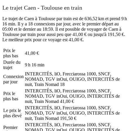
Le trajet Caen - Toulouse en train
Le trajet de Caen à Toulouse par train est de 636,52 km et prend 9 h
16 min. Il y a 18 connexions par jour, avec le premier départ au
05:00 et le dernier au 18:59. Il est possible de voyager de Caen à
Toulouse par train pour aussi peu que 41,00 € ou jusqu'à 191,50 €.
Le meilleur prix pour ce voyage est 41,00 €.
Prix ​​le
41,00 €
plus bas
Durée du
9 h 16 min
trajet
INTERCITÉS, liO, Frecciarossa 1000, SNCF,
Connexion
NOMAD, TGV inOui, OUIGO, INTERCITÉS de
par jour
nuit, Train Nomad
18
INTERCITÉS, liO, Frecciarossa 1000, SNCF,
Prix ​​le
NOMAD, TGV inOui, OUIGO, INTERCITÉS de
plus bas
nuit, Train Nomad
41,00 €
INTERCITÉS, liO, Frecciarossa 1000, SNCF,
Le prix le
NOMAD, TGV inOui, OUIGO, INTERCITÉS de
plus élevé
nuit, Train Nomad
191,50 €
INTERCITÉS, liO, Frecciarossa 1000, SNCF,
Premier
NOMAD, TGV inOui, OUIGO, INTERCITÉS de