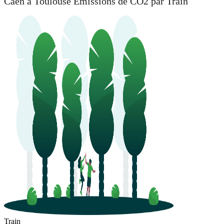
Caen à Toulouse Émissions de CO2 par Train
Train