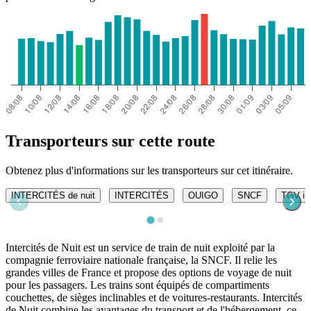
Transporteurs sur cette route
Obtenez plus d'informations sur les transporteurs sur cet itinéraire.
INTERCITÉS de nuit
INTERCITÉS
OUIGO
SNCF
TGV in
Intercités de Nuit est un service de train de nuit exploité par la
compagnie ferroviaire nationale française, la SNCF. Il relie les
grandes villes de France et propose des options de voyage de nuit
pour les passagers. Les trains sont équipés de compartiments
couchettes, de sièges inclinables et de voitures-restaurants. Intercités
de Nuit combine les avantages du transport et de l'hébergement, ce