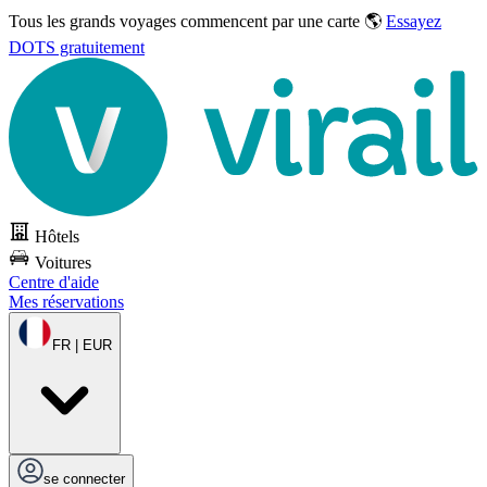
Tous les grands voyages commencent par une carte 🌎
Essayez
DOTS gratuitement
Hôtels
Voitures
Centre d'aide
Mes réservations
FR | EUR
se connecter