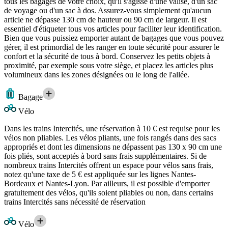
tous les bagages de votre choix, qu'il s'agisse d'une valise, d'un sac
de voyage ou d'un sac à dos. Assurez-vous simplement qu'aucun
article ne dépasse 130 cm de hauteur ou 90 cm de largeur. Il est
essentiel d'étiqueter tous vos articles pour faciliter leur identification.
Bien que vous puissiez emporter autant de bagages que vous pouvez
gérer, il est primordial de les ranger en toute sécurité pour assurer le
confort et la sécurité de tous à bord. Conservez les petits objets à
proximité, par exemple sous votre siège, et placez les articles plus
volumineux dans les zones désignées ou le long de l'allée.
Bagage
Vélo
Dans les trains Intercités, une réservation à 10 € est requise pour les
vélos non pliables. Les vélos pliants, une fois rangés dans des sacs
appropriés et dont les dimensions ne dépassent pas 130 x 90 cm une
fois pliés, sont acceptés à bord sans frais supplémentaires. Si de
nombreux trains Intercités offrent un espace pour vélos sans frais,
notez qu'une taxe de 5 € est appliquée sur les lignes Nantes-
Bordeaux et Nantes-Lyon. Par ailleurs, il est possible d'emporter
gratuitement des vélos, qu'ils soient pliables ou non, dans certains
trains Intercités sans nécessité de réservation
Vélo