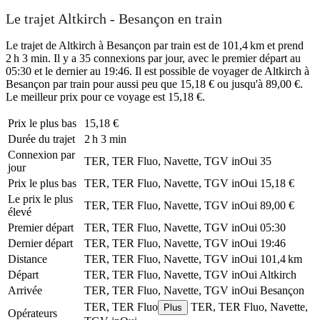
Le trajet Altkirch - Besançon en train
Le trajet de Altkirch à Besançon par train est de 101,4 km et prend
2 h 3 min. Il y a 35 connexions par jour, avec le premier départ au
05:30 et le dernier au 19:46. Il est possible de voyager de Altkirch à
Besançon par train pour aussi peu que 15,18 € ou jusqu'à 89,00 €.
Le meilleur prix pour ce voyage est 15,18 €.
Prix ​​le plus bas
15,18 €
Durée du trajet
2 h 3 min
Connexion par
TER, TER Fluo, Navette, TGV inOui
35
jour
Prix ​​le plus bas
TER, TER Fluo, Navette, TGV inOui
15,18 €
Le prix le plus
TER, TER Fluo, Navette, TGV inOui
89,00 €
élevé
Premier départ
TER, TER Fluo, Navette, TGV inOui
05:30
Dernier départ
TER, TER Fluo, Navette, TGV inOui
19:46
Distance
TER, TER Fluo, Navette, TGV inOui
101,4 km
Départ
TER, TER Fluo, Navette, TGV inOui
Altkirch
Arrivée
TER, TER Fluo, Navette, TGV inOui
Besançon
TER, TER Fluo
TER, TER Fluo, Navette,
Plus
Opérateurs