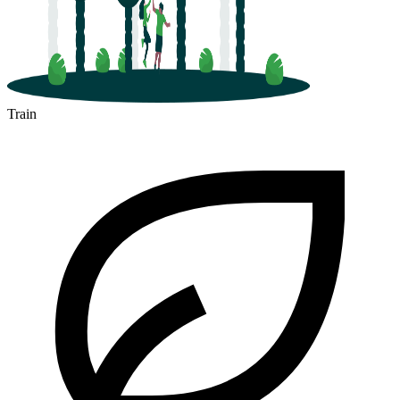
Train