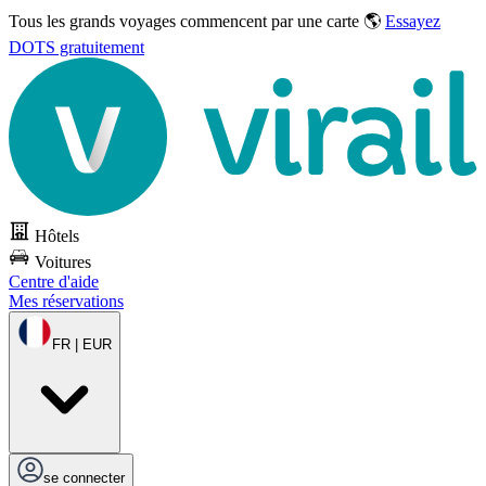
Tous les grands voyages commencent par une carte 🌎
Essayez
DOTS gratuitement
Hôtels
Voitures
Centre d'aide
Mes réservations
FR | EUR
se connecter