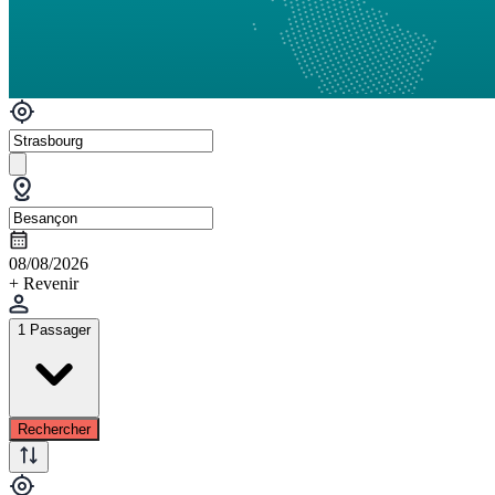
08/08/2026
+ Revenir
1 Passager
Rechercher