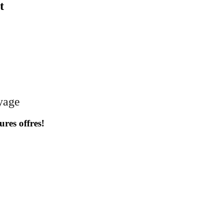
t
oyage
ures offres!