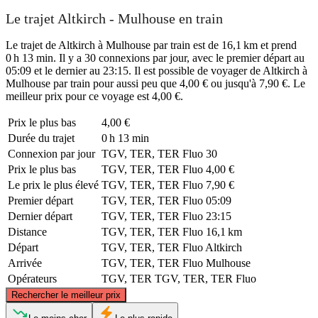
Le trajet Altkirch - Mulhouse en train
Le trajet de Altkirch à Mulhouse par train est de 16,1 km et prend
0 h 13 min. Il y a 30 connexions par jour, avec le premier départ au
05:09 et le dernier au 23:15. Il est possible de voyager de Altkirch à
Mulhouse par train pour aussi peu que 4,00 € ou jusqu'à 7,90 €. Le
meilleur prix pour ce voyage est 4,00 €.
Prix ​​le plus bas
4,00 €
Durée du trajet
0 h 13 min
Connexion par jour
TGV, TER, TER Fluo
30
Prix ​​le plus bas
TGV, TER, TER Fluo
4,00 €
Le prix le plus élevé
TGV, TER, TER Fluo
7,90 €
Premier départ
TGV, TER, TER Fluo
05:09
Dernier départ
TGV, TER, TER Fluo
23:15
Distance
TGV, TER, TER Fluo
16,1 km
Départ
TGV, TER, TER Fluo
Altkirch
Arrivée
TGV, TER, TER Fluo
Mulhouse
Opérateurs
TGV, TER
TGV, TER, TER Fluo
©
CARTO
, ©
OpenStreetMap
contributors
Rechercher le meilleur prix
Mulhouse