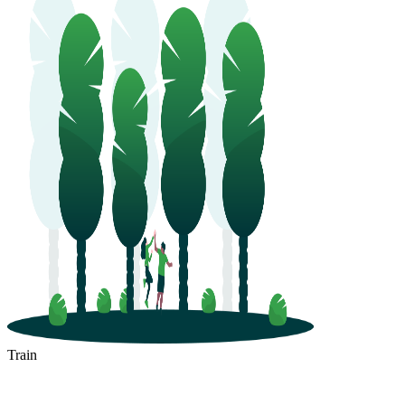
Train