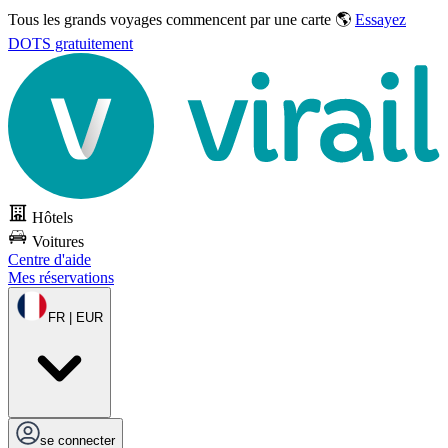
Tous les grands voyages commencent par une carte 🌎
Essayez
DOTS gratuitement
Hôtels
Voitures
Centre d'aide
Mes réservations
FR | EUR
se connecter