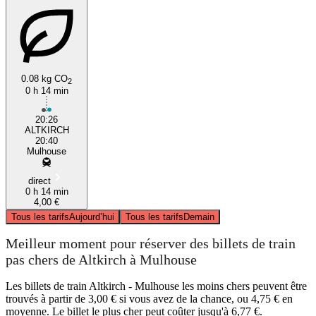
0.08 kg CO
2
0 h 14 min
20:26
ALTKIRCH
20:40
Mulhouse
direct
0 h 14 min
4,00 €
Tous les tarifs
Aujourd’hui
Tous les tarifs
Demain
Meilleur moment pour réserver des billets de train
pas chers de Altkirch à Mulhouse
Les billets de train Altkirch - Mulhouse les moins chers peuvent être
trouvés à partir de 3,00 € si vous avez de la chance, ou 4,75 € en
moyenne. Le billet le plus cher peut coûter jusqu'à 6,77 €.