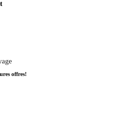
t
oyage
ures offres!