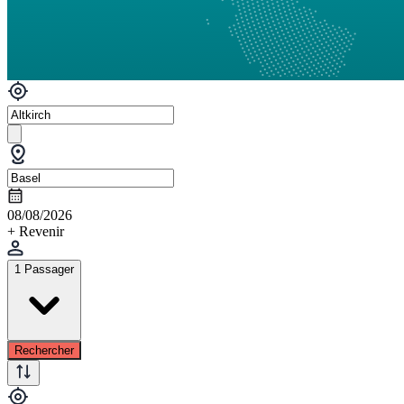
08/08/2026
+ Revenir
1 Passager
Rechercher