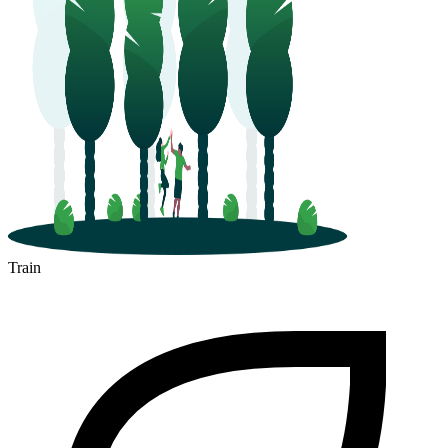
Train