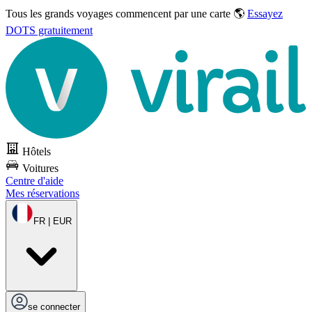
Tous les grands voyages commencent par une carte 🌎
Essayez
DOTS gratuitement
Hôtels
Voitures
Centre d'aide
Mes réservations
FR | EUR
se connecter