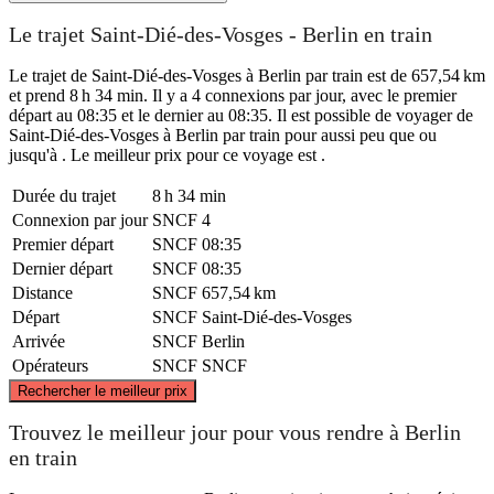
Le trajet Saint-Dié-des-Vosges - Berlin en train
Le trajet de Saint-Dié-des-Vosges à Berlin par train est de 657,54 km
et prend 8 h 34 min. Il y a 4 connexions par jour, avec le premier
départ au 08:35 et le dernier au 08:35. Il est possible de voyager de
Saint-Dié-des-Vosges à Berlin par train pour aussi peu que ou
jusqu'à . Le meilleur prix pour ce voyage est .
Durée du trajet
8 h 34 min
Connexion par jour
SNCF
4
Premier départ
SNCF
08:35
Dernier départ
SNCF
08:35
Distance
SNCF
657,54 km
Départ
SNCF
Saint-Dié-des-Vosges
Arrivée
SNCF
Berlin
Opérateurs
SNCF
SNCF
©
CARTO
, ©
OpenStreetMap
contributors
Rechercher le meilleur prix
Berlin
Trouvez le meilleur jour pour vous rendre à Berlin
en train