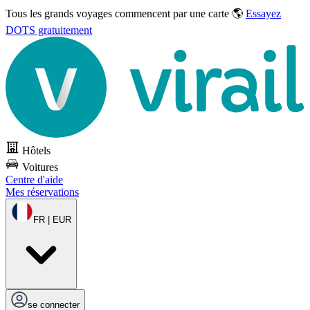
Tous les grands voyages commencent par une carte 🌎
Essayez
DOTS gratuitement
Hôtels
Voitures
Centre d'aide
Mes réservations
FR | EUR
se connecter