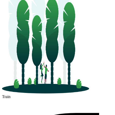
Train