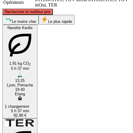
Opérateurs
inOui, TER
©
CARTO
, ©
OpenStreetMap
contributors
Rechercher le meilleur prix
Étang-sur-Arroux
Le moins cher
Le plus rapide
Navette Keolis
1.91 kg CO
2
5 h 37 min
Lyon
13:25
Lyon, Perrache
19:40
Etang
1 changement
5 h 37 min
82,90 €