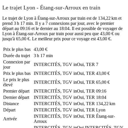
Le trajet Lyon - Étang-sur-Arroux en train
Le trajet de Lyon à Étang-sur-Arroux par train est de 134,22 km et
prend 3 h 17 min. Il y a 7 connexions par jour, avec le premier
départ au 09:16 et le dernier au 18:04. Il est possible de voyager de
Lyon à Étang-sur-Arroux par train pour aussi peu que 43,00 € ou
jusqu'à 65,00 €. Le meilleur prix pour ce voyage est 43,00 €.
Prix ​​le plus bas
43,00 €
Durée du trajet
3 h 17 min
Connexion par
INTERCITÉS, TGV inOui, TER
7
jour
Prix ​​le plus bas
INTERCITÉS, TGV inOui, TER
43,00 €
Le prix le plus
INTERCITÉS, TGV inOui, TER
65,00 €
élevé
Premier départ
INTERCITÉS, TGV inOui, TER
09:16
Dernier départ
INTERCITÉS, TGV inOui, TER
18:04
Distance
INTERCITÉS, TGV inOui, TER
134,22 km
Départ
INTERCITÉS, TGV inOui, TER
Lyon
INTERCITÉS, TGV inOui, TER
Étang-sur-
Arrivée
Arroux
INTERCITÉS, TGV inOui
INTERCITÉS, TGV