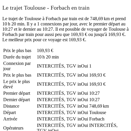
Le trajet Toulouse - Forbach en train
Le trajet de Toulouse à Forbach par train est de 748,69 km et prend
10 h 20 min. Il y a 1 connexions par jour, avec le premier départ au
10:27 et le dernier au 10:27. Il est possible de voyager de Toulouse à
Forbach par train pour aussi peu que 169,93 € ou jusqu'à 169,93 €.
Le meilleur prix pour ce voyage est 169,93 €.
Prix ​​le plus bas
169,93 €
Durée du trajet
10 h 20 min
Connexion par
INTERCITÉS, TGV inOui
1
jour
Prix ​​le plus bas
INTERCITÉS, TGV inOui
169,93 €
Le prix le plus
INTERCITÉS, TGV inOui
169,93 €
élevé
Premier départ
INTERCITÉS, TGV inOui
10:27
Dernier départ
INTERCITÉS, TGV inOui
10:27
Distance
INTERCITÉS, TGV inOui
748,69 km
Départ
INTERCITÉS, TGV inOui
Toulouse
Arrivée
INTERCITÉS, TGV inOui
Forbach
INTERCITÉS, TGV inOui
INTERCITÉS,
Opérateurs
TGV inOui