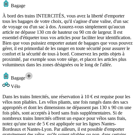
Bagage
À bord des trains INTERCITÉS, vous avez la liberté d'emporter
tous les bagages de votre choix, qu'il s'agisse d'une valise, d'un sac
de voyage ou d'un sac à dos. Assurez-vous simplement qu'aucun
article ne dépasse 130 cm de hauteur ou 90 cm de largeur. Il est
essentiel d'étiqueter tous vos articles pour faciliter leur identification.
Bien que vous puissiez emporter autant de bagages que vous pouvez
gérer, il est primordial de les ranger en toute sécurité pour assurer le
confort et la sécurité de tous à bord. Conservez les petits objets à
proximité, par exemple sous votre siège, et placez les articles plus
volumineux dans les zones désignées ou le long de l'allée.
Bagage
Vélo
Dans les trains Intercités, une réservation à 10 € est requise pour les
vélos non pliables. Les vélos pliants, une fois rangés dans des sacs
appropriés et dont les dimensions ne dépassent pas 130 x 90 cm une
fois pliés, sont acceptés à bord sans frais supplémentaires. Si de
nombreux trains Intercités offrent un espace pour vélos sans frais,
notez qu'une taxe de 5 € est appliquée sur les lignes Nantes-
Bordeaux et Nantes-Lyon. Par ailleurs, il est possible d'emporter
gratuitement des vélos, qu'ils soient pliables ou non, dans certains