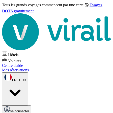
Tous les grands voyages commencent par une carte 🌎
Essayez
DOTS gratuitement
Hôtels
Voitures
Centre d'aide
Mes réservations
FR | EUR
se connecter