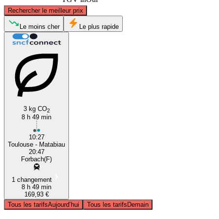
©
CARTO
, ©
OpenStreetMap
contributors
Rechercher le meilleur prix
Forbach
Le moins cher
Le plus rapide
3 kg CO
2
8 h 49 min
Toulouse
10:27
Toulouse - Matabiau
20:47
Forbach(F)
1 changement
8 h 49 min
169,93 €
Tous les tarifs
Aujourd’hui
Tous les tarifs
Demain