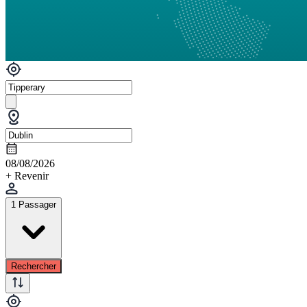
08/08/2026
+ Revenir
1 Passager
Rechercher