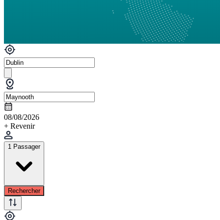
08/08/2026
+ Revenir
1 Passager
Rechercher