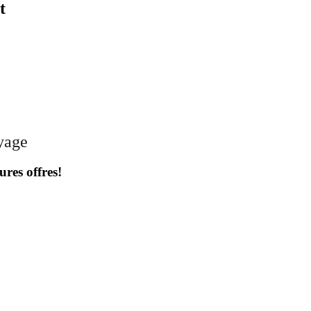
t
oyage
ures offres!