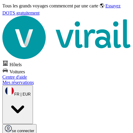
Tous les grands voyages commencent par une carte 🌎
Essayez
DOTS gratuitement
Hôtels
Voitures
Centre d'aide
Mes réservations
FR | EUR
se connecter