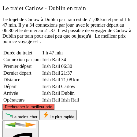
Le trajet Carlow - Dublin en train
Le trajet de Carlow à Dublin par train est de 71,08 km et prend 1 h
47 min. Il y a 34 connexions par jour, avec le premier départ au
06:30 et le dernier au 21:37. Il est possible de voyager de Carlow à
Dublin par train pour aussi peu que ou jusqu'à . Le meilleur prix
pour ce voyage est .
Durée du trajet
1 h 47 min
Connexion par jour
Irish Rail
34
Premier départ
Irish Rail
06:30
Dernier départ
Irish Rail
21:37
Distance
Irish Rail
71,08 km
Départ
Irish Rail
Carlow
Arrivée
Irish Rail
Dublin
Opérateurs
Irish Rail
Irish Rail
©
CARTO
, ©
OpenStreetMap
contributors
Rechercher le meilleur prix
Dublin
Le moins cher
Le plus rapide