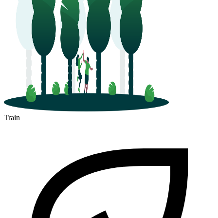
Train