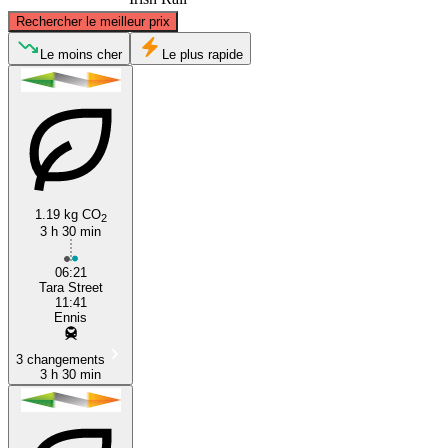
©
CARTO
, ©
OpenStreetMap
contributors
Rechercher le meilleur prix
Le moins cher
Le plus rapide
Dublin
Ennis
1.19 kg CO
2
3 h 30 min
06:21
Tara Street
11:41
Ennis
3 changements
3 h 30 min