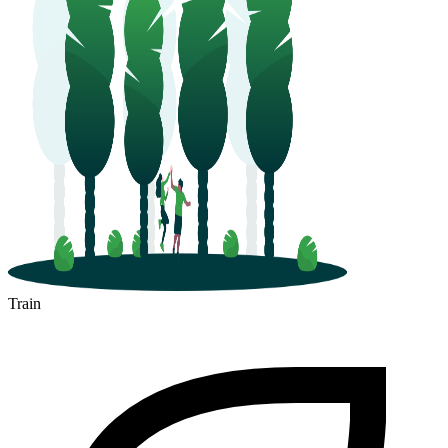
Train