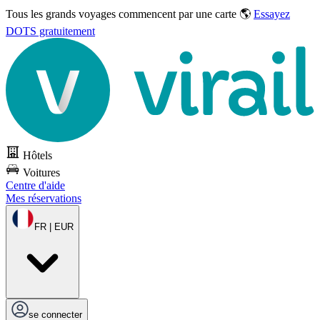
Tous les grands voyages commencent par une carte 🌎
Essayez
DOTS gratuitement
Hôtels
Voitures
Centre d'aide
Mes réservations
FR | EUR
se connecter