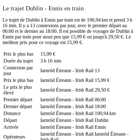
Le trajet Dublin - Ennis en train
Le trajet de Dublin à Ennis par train est de 190,94 km et prend 3 h
16 min. Il y a 13 connexions par jour, avec le premier départ au
06:00 et le dernier au 18:00. Il est possible de voyager de Dublin à
Ennis par train pour aussi peu que 15,99 € ou jusqu'à 29,50 €. Le
meilleur prix pour ce voyage est 15,99 €.
Prix ​​le plus bas
15,99 €
Durée du trajet
3 h 16 min
Connexion par
Iarnród Éireann - Irish Rail
13
jour
Prix ​​le plus bas
Iarnród Éireann - Irish Rail
15,99 €
Le prix le plus
Iarnród Éireann - Irish Rail
29,50 €
élevé
Premier départ
Iarnród Éireann - Irish Rail
06:00
Dernier départ
Iarnród Éireann - Irish Rail
18:00
Distance
Iarnród Éireann - Irish Rail
190,94 km
Départ
Iarnród Éireann - Irish Rail
Dublin
Arrivée
Iarnród Éireann - Irish Rail
Ennis
Iarnród Éireann - Irish Rail
Iarnród Éireann -
Opérateurs
Irish Rail