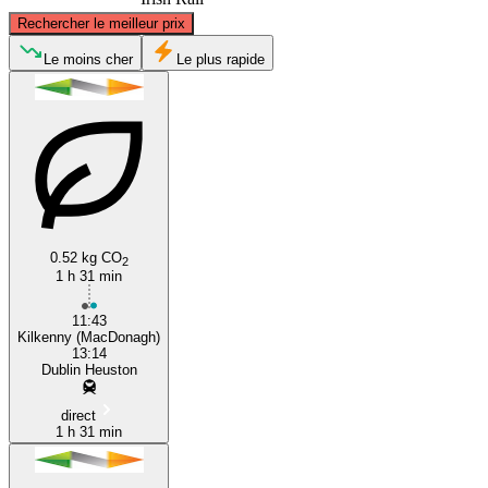
©
CARTO
, ©
OpenStreetMap
contributors
Rechercher le meilleur prix
Dublin
Le moins cher
Le plus rapide
0.52 kg CO
2
Kilkenny
1 h 31 min
11:43
Kilkenny (MacDonagh)
13:14
Dublin Heuston
direct
1 h 31 min