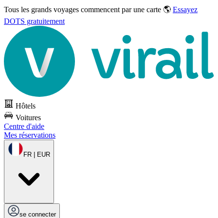
Tous les grands voyages commencent par une carte 🌎
Essayez
DOTS gratuitement
Hôtels
Voitures
Centre d'aide
Mes réservations
FR | EUR
se connecter