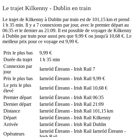
Le trajet Kilkenny - Dublin en train
Le trajet de Kilkenny à Dublin par train est de 101,15 km et prend
1 h 35 min. Il y a 7 connexions par jour, avec le premier départ au
06:35 et le dernier au 21:09. Il est possible de voyager de Kilkenny
à Dublin par train pour aussi peu que 9,99 € ou jusqu'à 10,68 €. Le
meilleur prix pour ce voyage est 9,99 €.
Prix ​​le plus bas
9,99 €
Durée du trajet
1 h 35 min
Connexion par
Iarnród Éireann - Irish Rail
7
jour
Prix ​​le plus bas
Iarnród Éireann - Irish Rail
9,99 €
Le prix le plus
Iarnród Éireann - Irish Rail
10,68 €
élevé
Premier départ
Iarnród Éireann - Irish Rail
06:35
Dernier départ
Iarnród Éireann - Irish Rail
21:09
Distance
Iarnród Éireann - Irish Rail
101,15 km
Départ
Iarnród Éireann - Irish Rail
Kilkenny
Arrivée
Iarnród Éireann - Irish Rail
Dublin
Iarnród Éireann - Irish Rail
Iarnród Éireann -
Opérateurs
Irish Rail