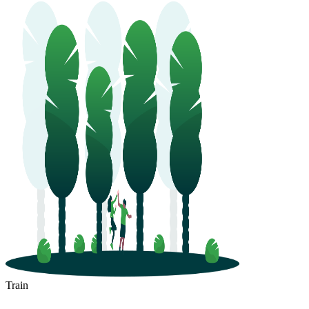
Train