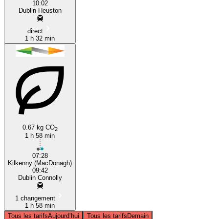
10:02
Dublin Heuston
direct
1 h 32 min
0.67 kg CO
2
1 h 58 min
07:28
Kilkenny (MacDonagh)
09:42
Dublin Connolly
1 changement
1 h 58 min
Tous les tarifs
Aujourd’hui
Tous les tarifs
Demain