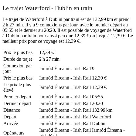
Le trajet Waterford - Dublin en train
Le trajet de Waterford à Dublin par train est de 132,99 km et prend
2 h 27 min. Il y a 9 connexions par jour, avec le premier départ au
05:55 et le dernier au 20:20. Il est possible de voyager de Waterford
à Dublin par train pour aussi peu que 12,39 € ou jusqu'à 12,39 €. Le
meilleur prix pour ce voyage est 12,39 €.
Prix ​​le plus bas
12,39 €
Durée du trajet
2 h 27 min
Connexion par
Iarnród Éireann - Irish Rail
9
jour
Prix ​​le plus bas
Iarnród Éireann - Irish Rail
12,39 €
Le prix le plus
Iarnród Éireann - Irish Rail
12,39 €
élevé
Premier départ
Iarnród Éireann - Irish Rail
05:55
Dernier départ
Iarnród Éireann - Irish Rail
20:20
Distance
Iarnród Éireann - Irish Rail
132,99 km
Départ
Iarnród Éireann - Irish Rail
Waterford
Arrivée
Iarnród Éireann - Irish Rail
Dublin
Iarnród Éireann - Irish Rail
Iarnród Éireann -
Opérateurs
Irish Rail