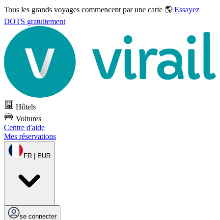
Tous les grands voyages commencent par une carte 🌎
Essayez
DOTS gratuitement
Hôtels
Voitures
Centre d'aide
Mes réservations
FR | EUR
se connecter