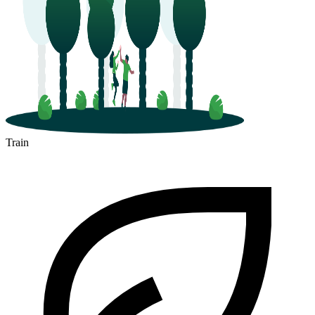
Train