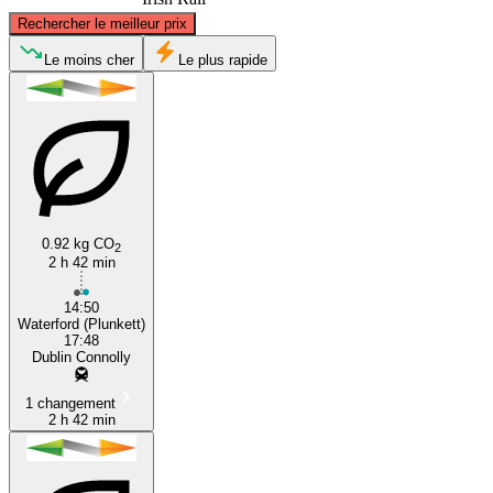
©
CARTO
, ©
OpenStreetMap
contributors
Rechercher le meilleur prix
Dublin
Le moins cher
Le plus rapide
0.92 kg CO
2
2 h 42 min
Waterford
14:50
Waterford (Plunkett)
17:48
Dublin Connolly
1 changement
2 h 42 min