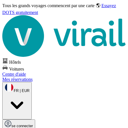
Tous les grands voyages commencent par une carte 🌎
Essayez
DOTS gratuitement
Hôtels
Voitures
Centre d'aide
Mes réservations
FR | EUR
se connecter