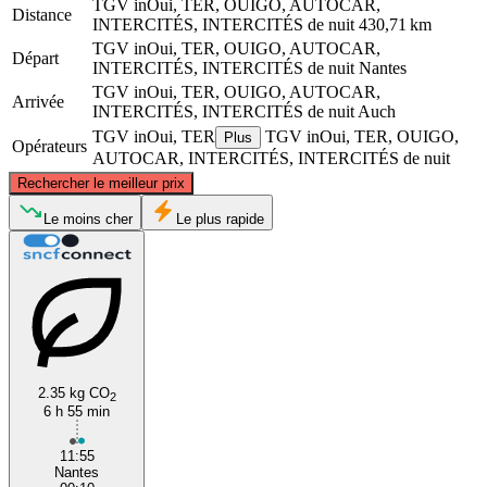
TGV inOui, TER, OUIGO, AUTOCAR,
Distance
INTERCITÉS, INTERCITÉS de nuit
430,71 km
TGV inOui, TER, OUIGO, AUTOCAR,
Départ
INTERCITÉS, INTERCITÉS de nuit
Nantes
TGV inOui, TER, OUIGO, AUTOCAR,
Arrivée
INTERCITÉS, INTERCITÉS de nuit
Auch
TGV inOui, TER
TGV inOui, TER, OUIGO,
Plus
Opérateurs
AUTOCAR, INTERCITÉS, INTERCITÉS de nuit
©
CARTO
, ©
OpenStreetMap
contributors
Rechercher le meilleur prix
Nantes
Le moins cher
Le plus rapide
2.35 kg CO
2
6 h 55 min
Auch
11:55
Nantes