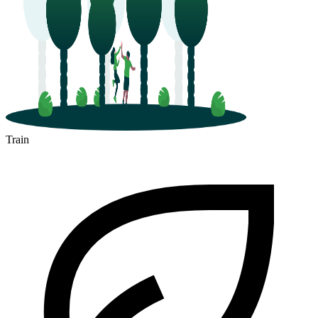
Train