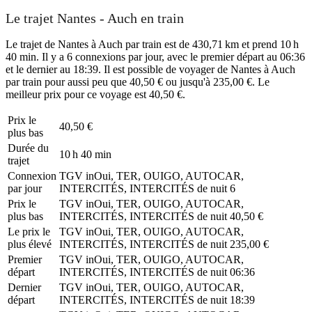
Le trajet Nantes - Auch en train
Le trajet de Nantes à Auch par train est de 430,71 km et prend 10 h
40 min. Il y a 6 connexions par jour, avec le premier départ au 06:36
et le dernier au 18:39. Il est possible de voyager de Nantes à Auch
par train pour aussi peu que 40,50 € ou jusqu'à 235,00 €. Le
meilleur prix pour ce voyage est 40,50 €.
Prix ​​le
40,50 €
plus bas
Durée du
10 h 40 min
trajet
Connexion
TGV inOui, TER, OUIGO, AUTOCAR,
par jour
INTERCITÉS, INTERCITÉS de nuit
6
Prix ​​le
TGV inOui, TER, OUIGO, AUTOCAR,
plus bas
INTERCITÉS, INTERCITÉS de nuit
40,50 €
Le prix le
TGV inOui, TER, OUIGO, AUTOCAR,
plus élevé
INTERCITÉS, INTERCITÉS de nuit
235,00 €
Premier
TGV inOui, TER, OUIGO, AUTOCAR,
départ
INTERCITÉS, INTERCITÉS de nuit
06:36
Dernier
TGV inOui, TER, OUIGO, AUTOCAR,
départ
INTERCITÉS, INTERCITÉS de nuit
18:39