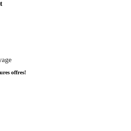
t
oyage
ures offres!