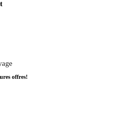
t
oyage
ures offres!