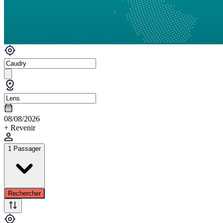
08/08/2026
+ Revenir
1 Passager
Rechercher