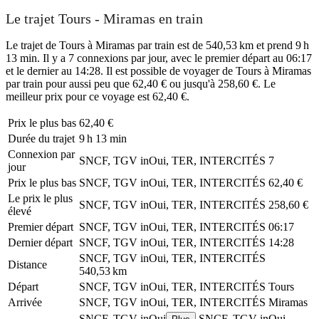
Le trajet Tours - Miramas en train
Le trajet de Tours à Miramas par train est de 540,53 km et prend 9 h
13 min. Il y a 7 connexions par jour, avec le premier départ au 06:17
et le dernier au 14:28. Il est possible de voyager de Tours à Miramas
par train pour aussi peu que 62,40 € ou jusqu'à 258,60 €. Le
meilleur prix pour ce voyage est 62,40 €.
Prix ​​le plus bas
62,40 €
Durée du trajet
9 h 13 min
Connexion par
SNCF, TGV inOui, TER, INTERCITÉS
7
jour
Prix ​​le plus bas
SNCF, TGV inOui, TER, INTERCITÉS
62,40 €
Le prix le plus
SNCF, TGV inOui, TER, INTERCITÉS
258,60 €
élevé
Premier départ
SNCF, TGV inOui, TER, INTERCITÉS
06:17
Dernier départ
SNCF, TGV inOui, TER, INTERCITÉS
14:28
SNCF, TGV inOui, TER, INTERCITÉS
Distance
540,53 km
Départ
SNCF, TGV inOui, TER, INTERCITÉS
Tours
Arrivée
SNCF, TGV inOui, TER, INTERCITÉS
Miramas
SNCF, TGV inOui
SNCF, TGV inOui,