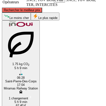
Plus
Opérateurs
TER, INTERCITÉS
©
CARTO
, ©
OpenStreetMap
contributors
Rechercher le meilleur prix
Tours
Le moins cher
Le plus rapide
1.75 kg CO
Miramas
2
5 h 9 min
06:28
Saint-Pierre-Des-Corps
17:04
Miramas Railway Station
1 changement
5 h 9 min
62,40 €