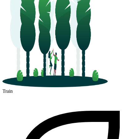
Train