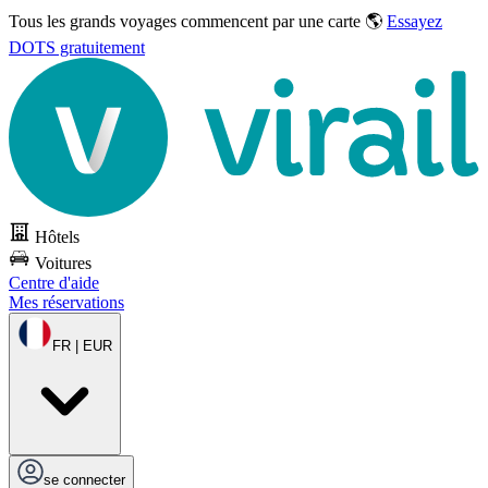
Tous les grands voyages commencent par une carte 🌎
Essayez
DOTS gratuitement
Hôtels
Voitures
Centre d'aide
Mes réservations
FR | EUR
se connecter