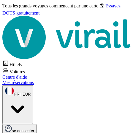
Tous les grands voyages commencent par une carte 🌎
Essayez
DOTS gratuitement
Hôtels
Voitures
Centre d'aide
Mes réservations
FR | EUR
se connecter