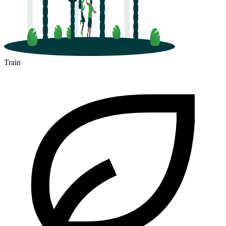
Train