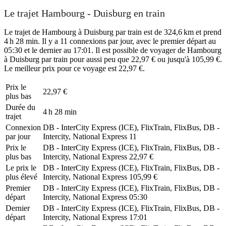
Le trajet Hambourg - Duisburg en train
Le trajet de Hambourg à Duisburg par train est de 324,6 km et prend
4 h 28 min. Il y a 11 connexions par jour, avec le premier départ au
05:30 et le dernier au 17:01. Il est possible de voyager de Hambourg
à Duisburg par train pour aussi peu que 22,97 € ou jusqu'à 105,99 €.
Le meilleur prix pour ce voyage est 22,97 €.
Prix ​​le
22,97 €
plus bas
Durée du
4 h 28 min
trajet
Connexion
DB - InterCity Express (ICE), FlixTrain, FlixBus, DB -
par jour
Intercity, National Express
11
Prix ​​le
DB - InterCity Express (ICE), FlixTrain, FlixBus, DB -
plus bas
Intercity, National Express
22,97 €
Le prix le
DB - InterCity Express (ICE), FlixTrain, FlixBus, DB -
plus élevé
Intercity, National Express
105,99 €
Premier
DB - InterCity Express (ICE), FlixTrain, FlixBus, DB -
départ
Intercity, National Express
05:30
Dernier
DB - InterCity Express (ICE), FlixTrain, FlixBus, DB -
départ
Intercity, National Express
17:01