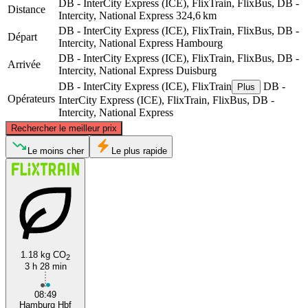
DB - InterCity Express (ICE), FlixTrain, FlixBus, DB -
Distance
Intercity, National Express
324,6 km
DB - InterCity Express (ICE), FlixTrain, FlixBus, DB -
Départ
Intercity, National Express
Hambourg
DB - InterCity Express (ICE), FlixTrain, FlixBus, DB -
Arrivée
Intercity, National Express
Duisburg
DB - InterCity Express (ICE), FlixTrain
DB -
Plus
Opérateurs
InterCity Express (ICE), FlixTrain, FlixBus, DB -
Intercity, National Express
©
CARTO
, ©
OpenStreetMap
contributors
Rechercher le meilleur prix
Hamburg
Le moins cher
Le plus rapide
1.18 kg CO
2
3 h 28 min
Duisburg
08:49
Hamburg Hbf