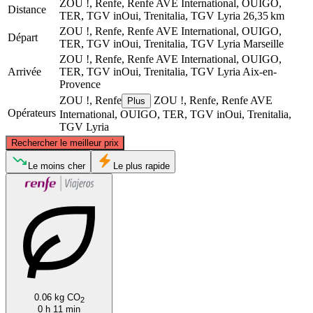
ZOU !, Renfe, Renfe AVE International, OUIGO,
Distance
TER, TGV inOui, Trenitalia, TGV Lyria
26,35 km
ZOU !, Renfe, Renfe AVE International, OUIGO,
Départ
TER, TGV inOui, Trenitalia, TGV Lyria
Marseille
ZOU !, Renfe, Renfe AVE International, OUIGO,
Arrivée
TER, TGV inOui, Trenitalia, TGV Lyria
Aix-en-
Provence
ZOU !, Renfe
ZOU !, Renfe, Renfe AVE
Plus
Opérateurs
International, OUIGO, TER, TGV inOui, Trenitalia,
TGV Lyria
©
CARTO
, ©
OpenStreetMap
contributors
Rechercher le meilleur prix
Aix-en-Provence
Le moins cher
Le plus rapide
0.06 kg CO
2
Marseille
0 h 11 min