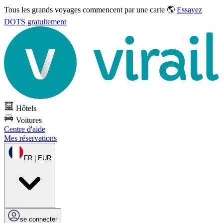
Tous les grands voyages commencent par une carte 🌎
Essayez
DOTS gratuitement
Hôtels
Voitures
Centre d'aide
Mes réservations
FR | EUR
se connecter