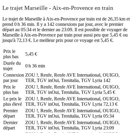
Le trajet Marseille - Aix-en-Provence en train
Le trajet de Marseille à Aix-en-Provence par train est de 26,35 km et
prend 0 h 36 min. Il y a 142 connexions par jour, avec le premier
départ au 05:34 et le dernier au 23:09. Il est possible de voyager de
Marseille à Aix-en-Provence par train pour aussi peu que 5,45 € ou
jusqu'à 72,13 €. Le meilleur prix pour ce voyage est 5,45 €.
Prix ​​le
5,45 €
plus bas
Durée du
0 h 36 min
trajet
Connexion
ZOU !, Renfe, Renfe AVE International, OUIGO,
par jour
TER, TGV inOui, Trenitalia, TGV Lyria
142
Prix ​​le
ZOU !, Renfe, Renfe AVE International, OUIGO,
plus bas
TER, TGV inOui, Trenitalia, TGV Lyria
5,45 €
Le prix le
ZOU !, Renfe, Renfe AVE International, OUIGO,
plus élevé
TER, TGV inOui, Trenitalia, TGV Lyria
72,13 €
Premier
ZOU !, Renfe, Renfe AVE International, OUIGO,
départ
TER, TGV inOui, Trenitalia, TGV Lyria
05:34
Dernier
ZOU !, Renfe, Renfe AVE International, OUIGO,
départ
TER, TGV inOui, Trenitalia, TGV Lyria
23:09