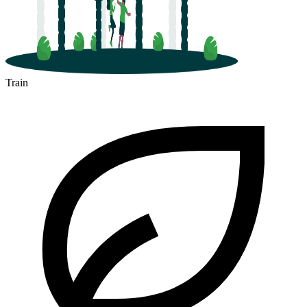
Train