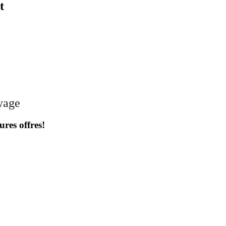
t
oyage
ures offres!