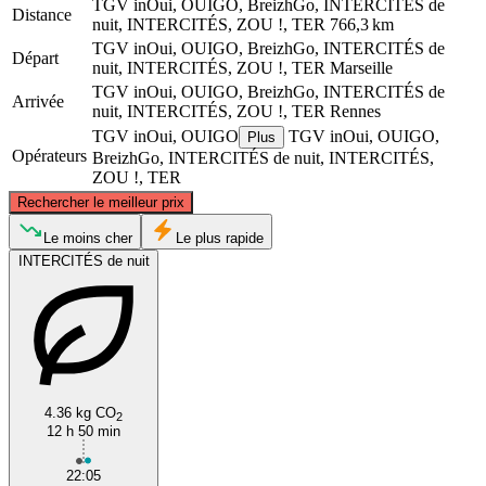
TGV inOui, OUIGO, BreizhGo, INTERCITÉS de
Distance
nuit, INTERCITÉS, ZOU !, TER
766,3 km
TGV inOui, OUIGO, BreizhGo, INTERCITÉS de
Départ
nuit, INTERCITÉS, ZOU !, TER
Marseille
TGV inOui, OUIGO, BreizhGo, INTERCITÉS de
Arrivée
nuit, INTERCITÉS, ZOU !, TER
Rennes
TGV inOui, OUIGO
TGV inOui, OUIGO,
Plus
Opérateurs
BreizhGo, INTERCITÉS de nuit, INTERCITÉS,
ZOU !, TER
©
CARTO
, ©
OpenStreetMap
contributors
Rechercher le meilleur prix
Rennes
Le moins cher
Le plus rapide
INTERCITÉS de nuit
4.36 kg CO
2
12 h 50 min
Marseille
22:05