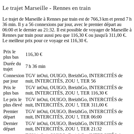
Le trajet Marseille - Rennes en train
Le trajet de Marseille à Rennes par train est de 766,3 km et prend 7 h
36 min. Il y a 56 connexions par jour, avec le premier départ au
06:00 et le dernier au 21:32. Il est possible de voyager de Marseille à
Rennes par train pour aussi peu que 116,30 € ou jusqu'à 311,00 €.
Le meilleur prix pour ce voyage est 116,30 €.
Prix ​​le
116,30 €
plus bas
Durée du
7 h 36 min
trajet
Connexion
TGV inOui, OUIGO, BreizhGo, INTERCITÉS de
par jour
nuit, INTERCITÉS, ZOU !, TER
56
Prix ​​le
TGV inOui, OUIGO, BreizhGo, INTERCITÉS de
plus bas
nuit, INTERCITÉS, ZOU !, TER
116,30 €
Le prix le
TGV inOui, OUIGO, BreizhGo, INTERCITÉS de
plus élevé
nuit, INTERCITÉS, ZOU !, TER
311,00 €
Premier
TGV inOui, OUIGO, BreizhGo, INTERCITÉS de
départ
nuit, INTERCITÉS, ZOU !, TER
06:00
Dernier
TGV inOui, OUIGO, BreizhGo, INTERCITÉS de
départ
nuit, INTERCITÉS, ZOU !, TER
21:32