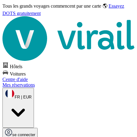
Tous les grands voyages commencent par une carte 🌎
Essayez
DOTS gratuitement
Hôtels
Voitures
Centre d'aide
Mes réservations
FR | EUR
se connecter