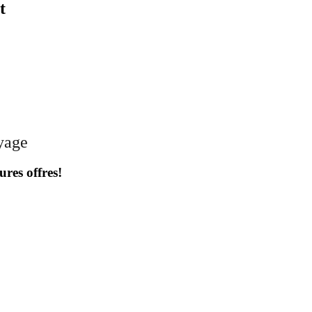
t
oyage
ures offres!