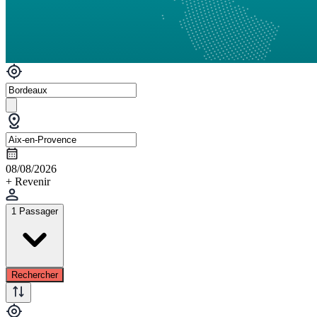
08/08/2026
+ Revenir
1 Passager
Rechercher