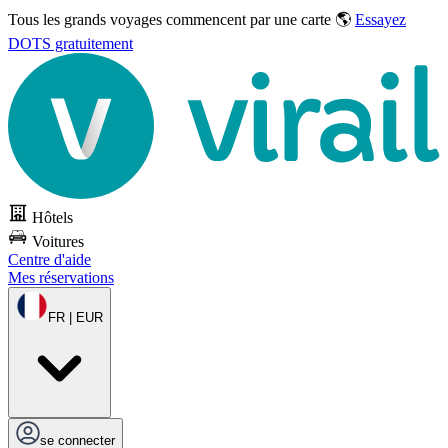
Tous les grands voyages commencent par une carte 🌎
Essayez
DOTS gratuitement
Hôtels
Voitures
Centre d'aide
Mes réservations
FR | EUR
se connecter