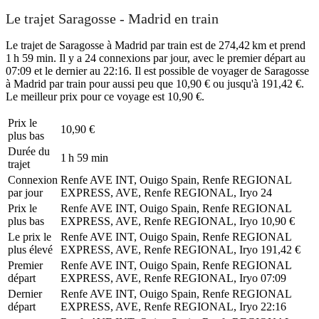
Le trajet Saragosse - Madrid en train
Le trajet de Saragosse à Madrid par train est de 274,42 km et prend
1 h 59 min. Il y a 24 connexions par jour, avec le premier départ au
07:09 et le dernier au 22:16. Il est possible de voyager de Saragosse
à Madrid par train pour aussi peu que 10,90 € ou jusqu'à 191,42 €.
Le meilleur prix pour ce voyage est 10,90 €.
Prix ​​le
10,90 €
plus bas
Durée du
1 h 59 min
trajet
Connexion
Renfe AVE INT, Ouigo Spain, Renfe REGIONAL
par jour
EXPRESS, AVE, Renfe REGIONAL, Iryo
24
Prix ​​le
Renfe AVE INT, Ouigo Spain, Renfe REGIONAL
plus bas
EXPRESS, AVE, Renfe REGIONAL, Iryo
10,90 €
Le prix le
Renfe AVE INT, Ouigo Spain, Renfe REGIONAL
plus élevé
EXPRESS, AVE, Renfe REGIONAL, Iryo
191,42 €
Premier
Renfe AVE INT, Ouigo Spain, Renfe REGIONAL
départ
EXPRESS, AVE, Renfe REGIONAL, Iryo
07:09
Dernier
Renfe AVE INT, Ouigo Spain, Renfe REGIONAL
départ
EXPRESS, AVE, Renfe REGIONAL, Iryo
22:16