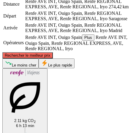
Renfe AVE INT, Ouigo Spain, Renfe REGIONAL
Distance
EXPRESS, AVE, Renfe REGIONAL, Iryo
274,42 km
Renfe AVE INT, Ouigo Spain, Renfe REGIONAL
Départ
EXPRESS, AVE, Renfe REGIONAL, Iryo
Saragosse
Renfe AVE INT, Ouigo Spain, Renfe REGIONAL
Arrivée
EXPRESS, AVE, Renfe REGIONAL, Iryo
Madrid
Renfe AVE INT, Ouigo Spain
Renfe AVE INT,
Plus
Opérateurs
Ouigo Spain, Renfe REGIONAL EXPRESS, AVE,
Renfe REGIONAL, Iryo
©
CARTO
, ©
OpenStreetMap
contributors
Rechercher le meilleur prix
Saragossa
Le moins cher
Le plus rapide
2.11 kg CO
Madrid
2
6 h 13 min